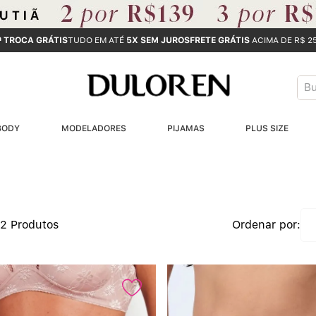
ª TROCA GRÁTIS
TUDO EM ATÉ
5X SEM JUROS
FRETE GRÁTIS
ACIMA DE R$ 2
Bus
T
BODY
MODELADORES
PIJAMAS
PLUS SIZE
B
1
2
22
Produtos
3
4
5