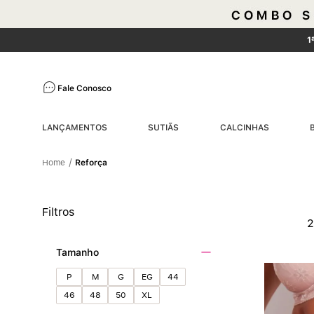
1
Fale Conosco
LANÇAMENTOS
SUTIÃS
CALCINHAS
Reforça
Filtros
Tamanho
P
M
G
EG
44
46
48
50
XL