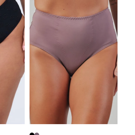
Calcinha Cintura Alta
º
Modal
º
Multifuncional
º
Algodão Egípcio
º
Sutiã Sustentação
º