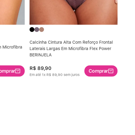
Calcinha Cintura Alta Com Reforço Frontal
 Microfibra
Laterais Largas Em Microfibra Flex Power
BERINJELA
R$
89
,
90
omprar
Comprar
Em até
1
x
R$
89
,
90
sem juros