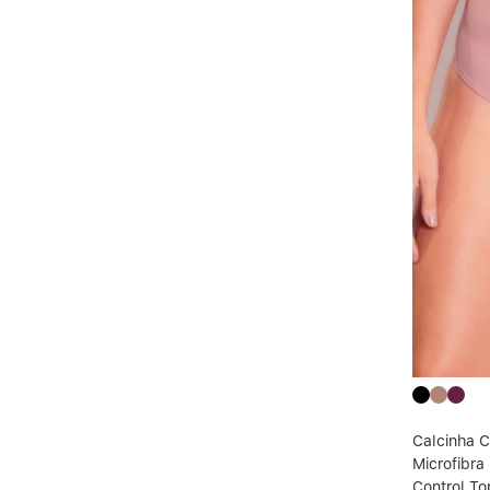
Calcinha C
Microfibra
Control T