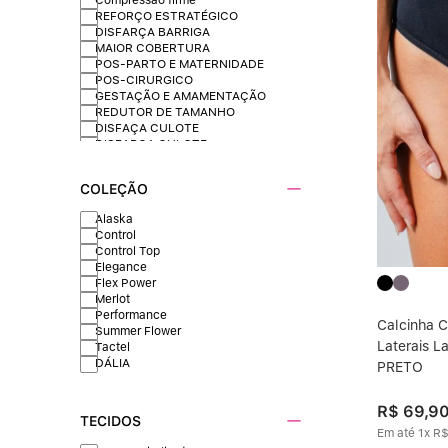
REFORÇO ESTRATÉGICO
DISFARÇA BARRIGA
MAIOR COBERTURA
POS-PARTO E MATERNIDADE
POS-CIRURGICO
GESTAÇÃO E AMAMENTAÇÃO
REDUTOR DE TAMANHO
DISFAÇA CULOTE
DISFARÇA CULOTE
COLEÇÃO
Alaska
Control
Control Top
Elegance
Flex Power
Merlot
Performance
Calcinha C
Summer Flower
Laterais L
Tactel
DÁLIA
PRETO
R$
69
,
9
TECIDOS
Em até
1
x
R