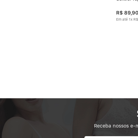
R$
89
,
9
Em até
1
x
R
Receba nossos e-m