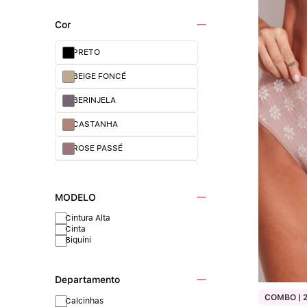
Cor
PRETO
BEIGE FONCÉ
BERINJELA
CASTANHA
ROSE PASSÉ
OLIVE
MODELO
Cintura Alta
Cinta
Biquíni
Departamento
COMBO | 2
Calcinhas