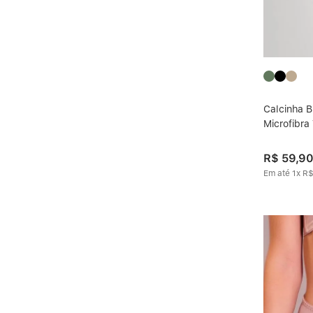
Calcinha B
Microfibra
R$
59
,
9
Em até
1
x
R