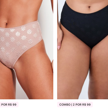
6
7
8
9
10
 POR R$ 99
COMBO | 2 POR R$ 99