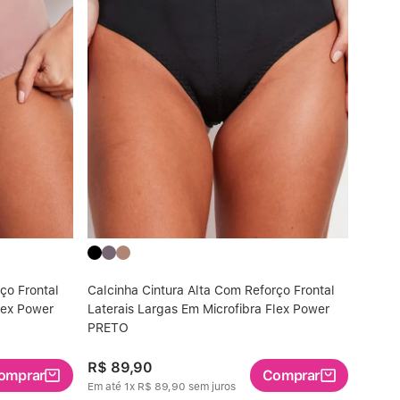
ço Frontal
Calcinha Cintura Alta Com Reforço Frontal
lex Power
Laterais Largas Em Microfibra Flex Power
PRETO
R$
89
,
90
omprar
Comprar
Em até
1
x
R$
89
,
90
sem juros