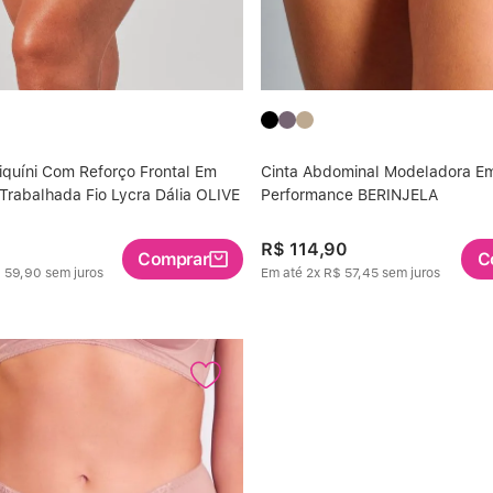
iquíni Com Reforço Frontal Em
Cinta Abdominal Modeladora Em
 Trabalhada Fio Lycra Dália OLIVE
Performance BERINJELA
0
R$
114
,
90
Comprar
C
$
59
,
90
sem juros
Em até
2
x
R$
57
,
45
sem juros