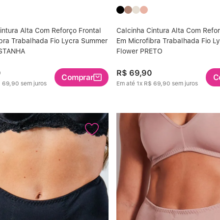
intura Alta Com Reforço Frontal
Calcinha Cintura Alta Com Refor
bra Trabalhada Fio Lycra Summer
Em Microfibra Trabalhada Fio 
ASTANHA
Flower PRETO
0
R$
69
,
90
Comprar
C
$
69
,
90
sem juros
Em até
1
x
R$
69
,
90
sem juros