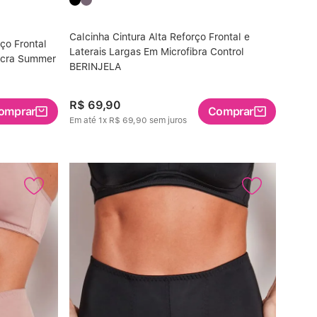
Calcinha Cintura Alta Reforço Frontal e
ço Frontal
Laterais Largas Em Microfibra Control
Lycra Summer
BERINJELA
R$
69
,
90
omprar
Comprar
Em até
1
x
R$
69
,
90
sem juros