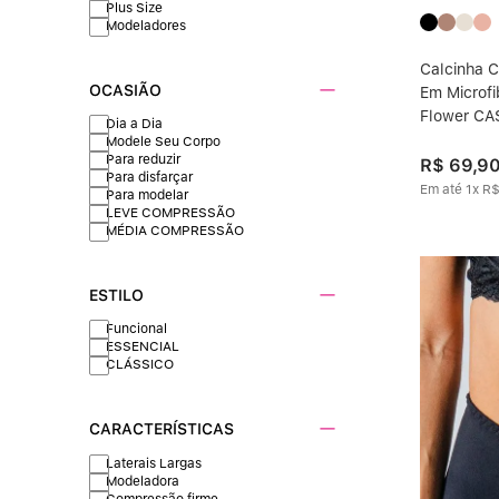
Plus Size
Modeladores
Calcinha C
OCASIÃO
Em Microfi
Flower C
Dia a Dia
Modele Seu Corpo
Para reduzir
R$
69
,
9
Para disfarçar
Em até
1
x
R
Para modelar
LEVE COMPRESSÃO
MÉDIA COMPRESSÃO
ESTILO
Funcional
ESSENCIAL
CLÁSSICO
CARACTERÍSTICAS
Laterais Largas
Modeladora
Compressão firme