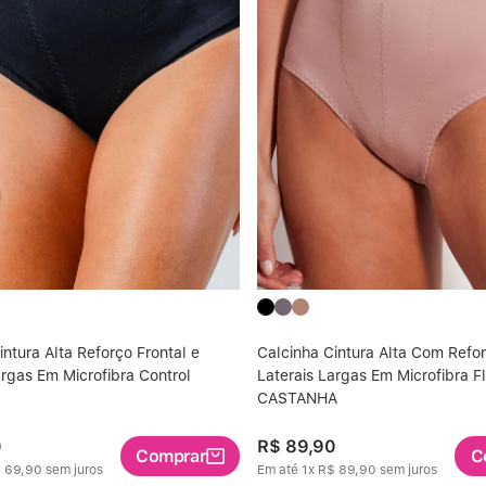
intura Alta Reforço Frontal e
Calcinha Cintura Alta Com Refor
argas Em Microfibra Control
Laterais Largas Em Microfibra F
CASTANHA
0
R$
89
,
90
Comprar
C
$
69
,
90
sem juros
Em até
1
x
R$
89
,
90
sem juros