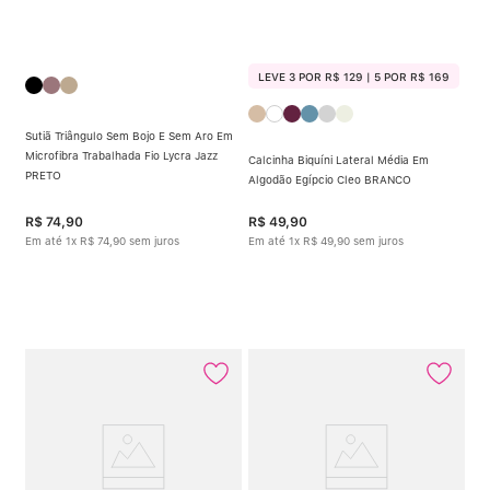
LEVE 3 POR R$ 129 | 5 POR R$ 169
Sutiã Triângulo Sem Bojo E Sem Aro Em
Microfibra Trabalhada Fio Lycra Jazz
Calcinha Biquíni Lateral Média Em
PRETO
Algodão Egípcio Cleo BRANCO
R$
74
,
90
R$
49
,
90
Em até
1
x
R$
74
,
90
sem juros
Em até
1
x
R$
49
,
90
sem juros