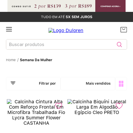
TUDO EM ATÉ
5X SEM JUROS
Buscar produtos
Semana Da Mulher
TERMOS MAIS BUSCADOS
Sutiãs
1
º
Mais vendidos
Calcinhas
2
º
Sutiã Bojo
3
º
Conjunto
4
º