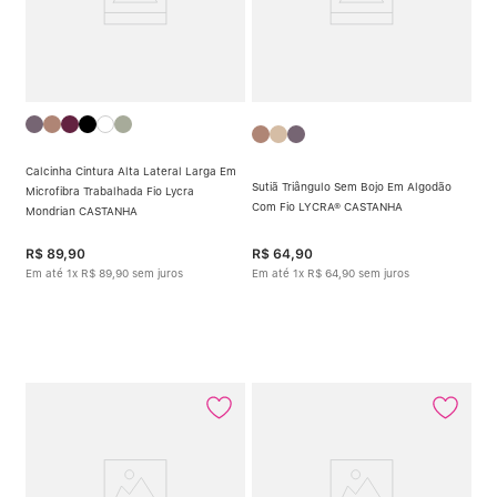
Calcinha Cintura Alta Lateral Larga Em
Sutiã Triângulo Sem Bojo Em Algodão
Microfibra Trabalhada Fio Lycra
Com Fio LYCRA® CASTANHA
Mondrian CASTANHA
R$
89
,
90
R$
64
,
90
Em até
1
x
R$
89
,
90
sem juros
Em até
1
x
R$
64
,
90
sem juros