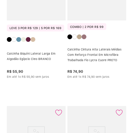
COMBO | 2 POR R$ 99
LEVE 3 POR R$ 129 | 5 POR R$ 169
Calcinha Cintura Alta Laterais Médias
Calcinha Biquíni Lateral Larga Em
Com Reforço Frontal Em Microfibra
Algodão Egípcio Cleo BRANCO
Trabalhada Fio Lycra Cuore PRETO
R$
55
,
90
R$
74
,
90
Em até
1
x
R$
55
,
90
sem juros
Em até
1
x
R$
74
,
90
sem juros