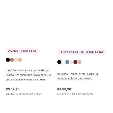
Calcinha Algodão
5
º
Calcinha Cintura Alta
6
º
Multifuncional
7
º
Algodão Egípcio
8
º
Sutiã Sustentação
9
º
COMBO | 2 POR R$ 99
LEVE 3 POR R$ 129 | 5 POR R$ 169
Modal
10
º
Calcinha Cintura Alta Com Reforço
Calcinha Biquíni Lateral Larga Em
Frontal Em Microfibra Trabalhada Fio
Algodão Egípcio Cleo PRETO
Lycra Summer Flower CASTANHA
R$
69
,
90
R$
55
,
90
Em até
1
x
R$
69
,
90
sem juros
Em até
1
x
R$
55
,
90
sem juros