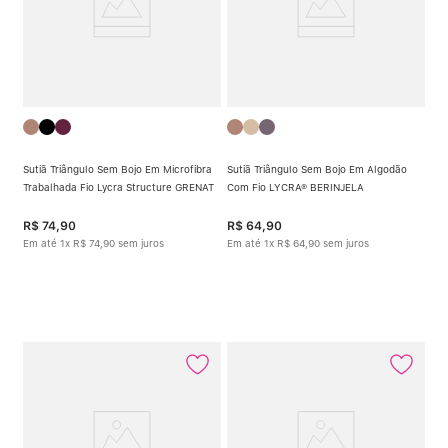
Sutiã Triângulo Sem Bojo Em Microfibra
Sutiã Triângulo Sem Bojo Em Algodão
Trabalhada Fio Lycra Structure GRENAT
Com Fio LYCRA® BERINJELA
R$
74
,
90
R$
64
,
90
Em até
1
x
R$
74
,
90
sem juros
Em até
1
x
R$
64
,
90
sem juros