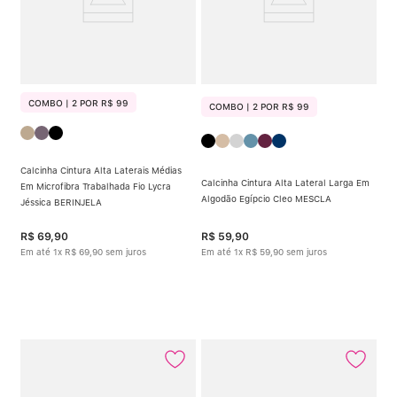
COMBO | 2 POR R$ 99
COMBO | 2 POR R$ 99
Calcinha Cintura Alta Laterais Médias
Calcinha Cintura Alta Lateral Larga Em
Em Microfibra Trabalhada Fio Lycra
Algodão Egípcio Cleo MESCLA
Jéssica BERINJELA
R$
69
,
90
R$
59
,
90
Em até
1
x
R$
69
,
90
sem juros
Em até
1
x
R$
59
,
90
sem juros