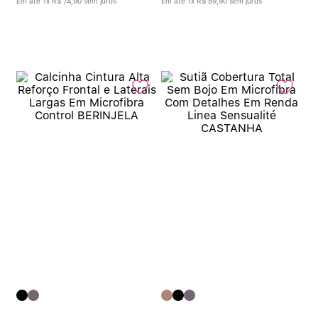
Em até
1
x
R$
74
,
90
sem juros
Em até
1
x
R$
59
,
90
sem juros