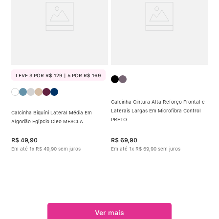
LEVE 3 POR R$ 129 | 5 POR R$ 169
Calcinha Cintura Alta Reforço Frontal e
Laterais Largas Em Microfibra Control
Calcinha Biquíni Lateral Média Em
PRETO
Algodão Egípcio Cleo MESCLA
R$
49
,
90
R$
69
,
90
Em até
1
x
R$
49
,
90
sem juros
Em até
1
x
R$
69
,
90
sem juros