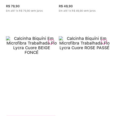
R$
79
,
90
R$
49
,
90
Em até
1
x
R$
79
,
90
sem juros
Em até
1
x
R$
49
,
90
sem juros