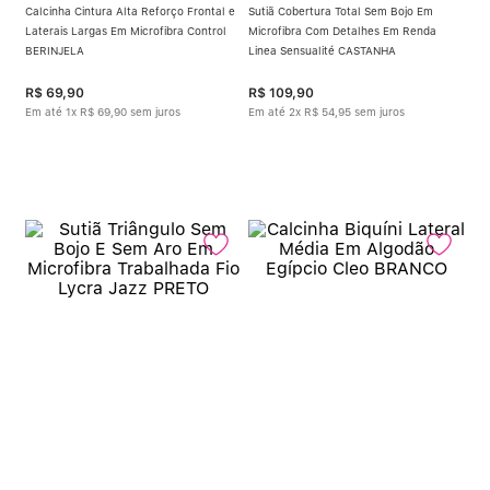
Calcinha Cintura Alta Reforço Frontal e
Sutiã Cobertura Total Sem Bojo Em
Laterais Largas Em Microfibra Control
Microfibra Com Detalhes Em Renda
BERINJELA
Linea Sensualité CASTANHA
R$
69
,
90
R$
109
,
90
Em até
1
x
R$
69
,
90
sem juros
Em até
2
x
R$
54
,
95
sem juros