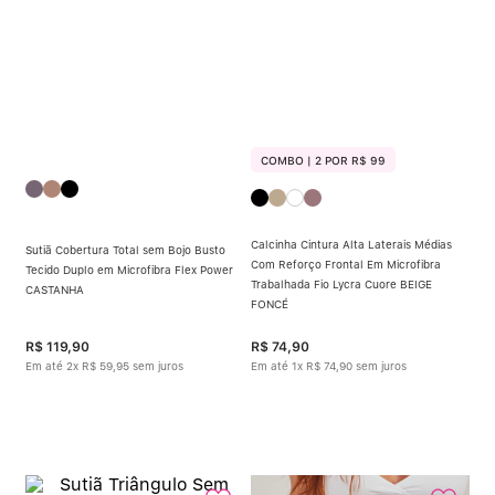
COMBO | 2 POR R$ 99
Calcinha Cintura Alta Laterais Médias
Sutiã Cobertura Total sem Bojo Busto
Com Reforço Frontal Em Microfibra
Tecido Duplo em Microfibra Flex Power
Trabalhada Fio Lycra Cuore BEIGE
CASTANHA
FONCÉ
R$
119
,
90
R$
74
,
90
Em até
2
x
R$
59
,
95
sem juros
Em até
1
x
R$
74
,
90
sem juros