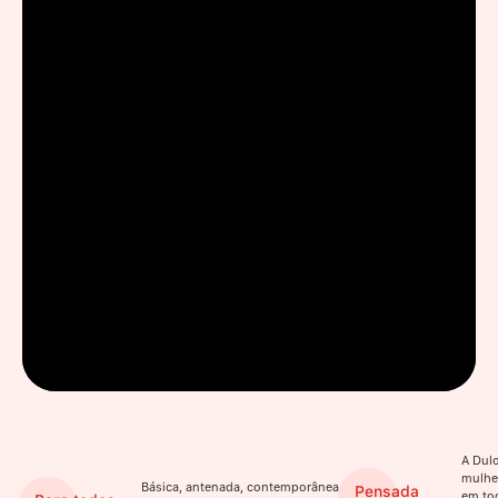
A Dulo
mulhe
Básica, antenada, contemporânea.
Pensada
em to