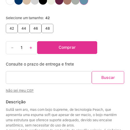
Calcinha Algodão
5
º
Calcinha Cintura Alta
6
º
Selecione um tamanho:
42
42
44
46
48
Modal
7
º
Multifuncional
8
º
－
＋
Comprar
Algodão Egípcio
9
º
Sutiã Sustentação
10
º
Não sei meu CEP
Descrição
Sutiã sem aro, mas com bojo Supreme, de tecnologia Peach, que 
apresenta uma espuma soft que apesar de ser macio, o bojo mantém 
uma estrutura que oferece suporte adequado, devido seu encaixe 
anatômico, sem necessitar do uso de aros.