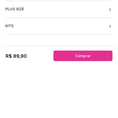
PLUS SIZE
KITS
Sobre a duloren
R$
89
,
90
Comprar
Acessos Cliente
Informações Úteis
Fale Conosco