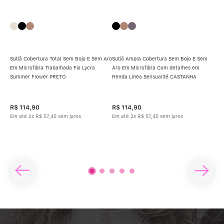
Sutiã Cobertura Total Sem Bojo E Sem Aro
Sutiã Ampla Cobertura Sem Bojo E Sem
Em Microfibra Trabalhada Fio Lycra
Aro Em Microfibra Com detalhes em
Suti
Summer Flower PRETO
Renda Linea Sensualité CASTANHA
Tra
E
ROS
ipo
R$
114
,
90
R$
114
,
90
R$
Em até
2
x
R$
57
,
45
sem juros
Em até
2
x
R$
57
,
45
sem juros
Em 