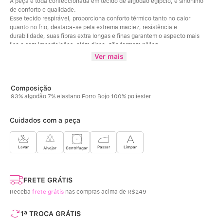
A peça é toda confeccionada em tecido de algodão egípcio, é sinônimo 
de conforto e qualidade. 
Esse tecido respirável, proporciona conforto térmico tanto no calor 
quanto no frio, destaca-se pela extrema maciez, resistência e 
durabilidade, suas fibras extra longas e finas garantem o aspecto mais 
liso e sem imperfeições, além disso, não formam pilling. 
Possui alças finas, que são forradas, e parte de trás com leves elásticos 
Ver mais
e reguladores, permitindo um ajuste personalizado. 
Possui decotes mais aprofundado, valorizando o busto e costas em 
tecido duplo com colchetes. 
Ideal para seios pequenos.
93% algodão 7% elastano Forro Bojo 100% poliester
Composição cor Mescla: 49% Poliéster / 45% Algodão / 6% Elastano / 
100%Poliéster (Forro bojo)6
Cuidados com a peça
Limpar
Lavar
Passar
Centrifugar
Alvejar
FRETE GRÁTIS
Receba
frete grátis
nas compras acima de R$249
1ª TROCA GRÁTIS