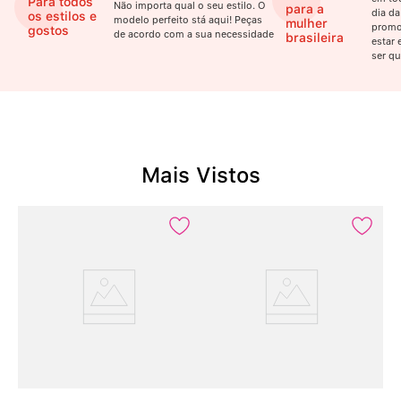
Para todos
Não importa qual o seu estilo. O
para a
dia da
os estilos e
modelo perfeito stá aqui! Peças
mulher
promo
gostos
de acordo com a sua necessidade
brasileira
estar 
ser qu
Mais Vistos