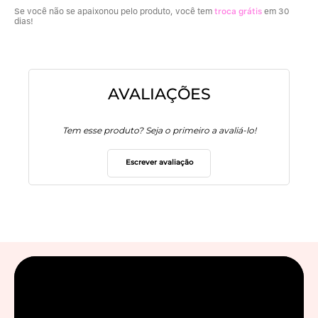
Se você não se apaixonou pelo produto, você tem
troca grátis
em 30
dias!
AVALIAÇÕES
Tem esse produto? Seja o primeiro a avaliá-lo!
Escrever avaliação