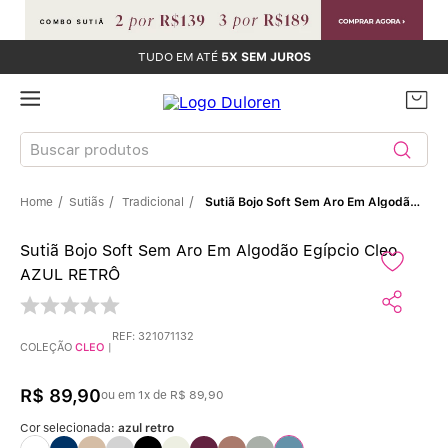
TUDO EM ATÉ
5X SEM JUROS
Buscar produtos
Sutiãs
Tradicional
Sutiã Bojo Soft Sem Aro Em Algodão Egípcio Cleo AZUL RETRÔ
TERMOS MAIS BUSCADOS
Sutiã Bojo Soft Sem Aro Em Algodão Egípcio Cleo
Sutiãs
1
º
AZUL RETRÔ
Calcinhas
2
º
REF
:
321071132
COLEÇÃO
CLEO
|
Sutiã Bojo
3
º
R$
89
,
90
ou em
1
x de
R$
89
,
90
Conjunto
4
º
Cor selecionada:
azul retro