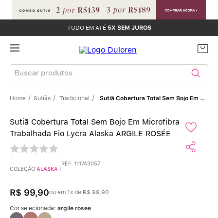
TUDO EM ATÉ
5X SEM JUROS
Buscar produtos
Sutiãs
Tradicional
Sutiã Cobertura Total Sem Bojo Em Microfibra Trabalhada Fio Lycra Alaska ARGILE ROSÉE
TERMOS MAIS BUSCADOS
Sutiã Cobertura Total Sem Bojo Em Microfibra
Sutiãs
1
º
Trabalhada Fio Lycra Alaska ARGILE ROSÉE
Calcinhas
2
º
REF
:
111743057
COLEÇÃO
ALASKA
|
Sutiã Bojo
3
º
R$
99
,
90
ou em
1
x de
R$
99
,
90
Conjunto
4
º
Cor selecionada:
argile rosee