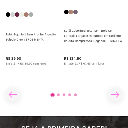
Sutiã Cobertura Total Sem Bojo Com
Sutiã Bojo Soft Sem Aro Em Algodão
Laterais Largas e Redutoras em Cetinete
Sut
Egípcio Cleo VERDE MENTA
de Alta Compressão Elegance BERINJELA
Alt
Con
R$
89
,
90
R$
134
,
90
R$
Em até
1
x
R$
89
,
90
sem juros
Em até
2
x
R$
67
,
45
sem juros
Em 