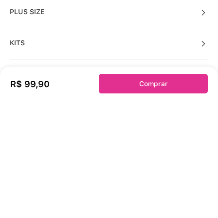
PLUS SIZE
KITS
R$
99
,
90
Comprar
Sobre a duloren
Acessos Cliente
Informações Úteis
Fale Conosco
Links Úteis