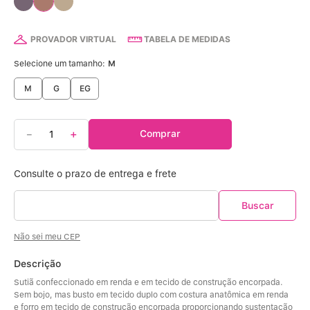
Calcinha Algodão
5
º
Calcinha Cintura Alta
6
º
PROVADOR VIRTUAL
TABELA DE MEDIDAS
Selecione um tamanho:
M
Modal
7
º
M
G
EG
Multifuncional
8
º
－
＋
Comprar
Algodão Egípcio
9
º
Sutiã Sustentação
10
º
Não sei meu CEP
Descrição
Sutiã confeccionado em renda e em tecido de construção encorpada. 
Sem bojo, mas busto em tecido duplo com costura anatômica em renda 
e forro em tecido de construção encorpada proporcionando sustentação 