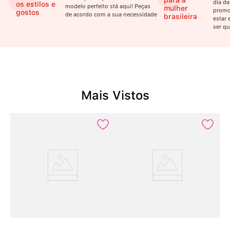
para a
dia da
os estilos e
modelo perfeito stá aqui! Peças
mulher
promo
gostos
de acordo com a sua necessidade
brasileira
estar 
ser qu
Mais Vistos