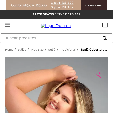
FRETE GRÁTIS
ACIMA DE R$ 249
Sutiãs
Plus Size
Sutiã
Tradicional
Sutiã Cobertura Total Sem Bojo E Sem Aro Com Alças Acolchoadas Em Microfibra Trabalhada Fio Lycra Merlot PRETO