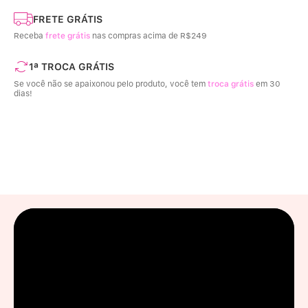
FRETE GRÁTIS
Receba
frete grátis
nas compras acima de R$249
1ª TROCA GRÁTIS
Se você não se apaixonou pelo produto, você tem
troca grátis
em 30
dias!