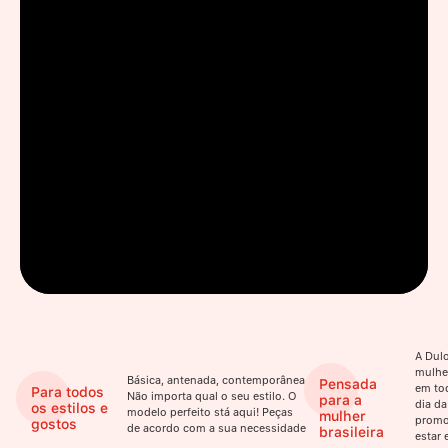
A Dulo
mulhe
Básica, antenada, contemporânea.
Pensada
em to
Para todos
Não importa qual o seu estilo. O
para a
dia da
os estilos e
modelo perfeito stá aqui! Peças
mulher
promo
gostos
de acordo com a sua necessidade
brasileira
estar 