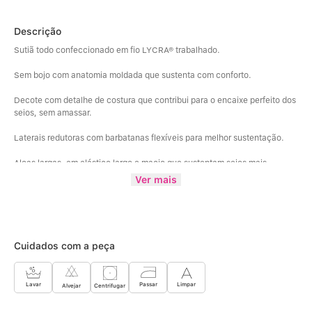
Descrição
Sutiã todo confeccionado em fio LYCRA® trabalhado.
Sem bojo com anatomia moldada que sustenta com conforto. 
Decote com detalhe de costura que contribui para o encaixe perfeito dos 
seios, sem amassar. 
Laterais redutoras com barbatanas flexíveis para melhor sustentação. 
Alças largas, em elástico largo e macio que sustentam seios mais 
volumosos com conforto. 
Ver mais
Alças fixas com regulagem para ajustes. 
Colchete nas costas com graduação para ajuste ideal. 
Cuidados com a peça
Veste plus size.
Limpar
Lavar
Passar
Centrifugar
Alvejar