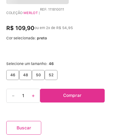
REF
:
111810011
COLEÇÃO
MERLOT
|
R$
109
,
90
ou em
2
x de
R$
54
,
95
Cor selecionada:
preto
Selecione um tamanho:
46
46
48
50
52
－
＋
Comprar