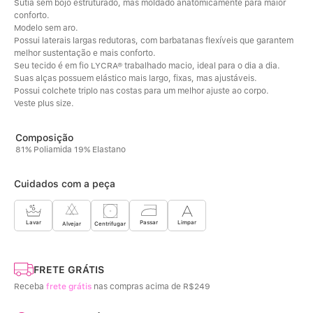
Sutiã sem bojo estruturado, mas moldado anatômicamente para maior 
conforto. 
Modelo sem aro. 
Possui laterais largas redutoras, com barbatanas flexíveis que garantem 
melhor sustentação e mais conforto. 
Seu tecido é em fio LYCRA® trabalhado macio, ideal para o dia a dia. 
Suas alças possuem elástico mais largo, fixas, mas ajustáveis. 
Possui colchete triplo nas costas para um melhor ajuste ao corpo. 
Veste plus size.
81% Poliamida 19% Elastano
Cuidados com a peça
Limpar
Lavar
Passar
Centrifugar
Alvejar
FRETE GRÁTIS
Receba
frete grátis
nas compras acima de R$249