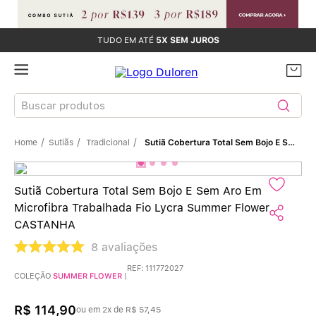
TUDO EM ATÉ
5X SEM JUROS
Buscar produtos
Sutiãs
Tradicional
Sutiã Cobertura Total Sem Bojo E Sem Aro Em Microfibra Trabalhada Fio Lycra Summer Flower CASTANHA
TERMOS MAIS BUSCADOS
Sutiãs
1
º
Sutiã Cobertura Total Sem Bojo E Sem Aro Em
Microfibra Trabalhada Fio Lycra Summer Flower
Calcinhas
2
º
CASTANHA
8
avaliações
Sutiã Bojo
3
º
REF
:
111772027
COLEÇÃO
SUMMER FLOWER
|
Conjunto
4
º
R$
114
,
90
ou em
2
x de
R$
57
,
45