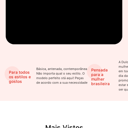
A Dulo
mulhe
Básica, antenada, contemporânea.
Pensada
em to
Para todos
Não importa qual o seu estilo. O
para a
dia da
os estilos e
modelo perfeito stá aqui! Peças
mulher
promo
gostos
de acordo com a sua necessidade
brasileira
estar 
ser qu
Mais Vistos