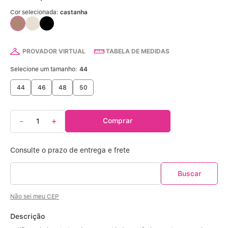
Calcinha Algodão
5
º
Cor selecionada:
castanha
Calcinha Cintura Alta
6
º
PROVADOR VIRTUAL
TABELA DE MEDIDAS
Multifuncional
7
º
Selecione um tamanho:
44
Algodão Egípcio
8
º
44
46
48
50
Sutiã Sustentação
9
º
－
＋
Comprar
Sutiã Bojo Aro
10
º
Não sei meu CEP
Descrição