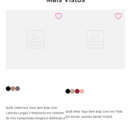
Sutiã Cobertura Total Sem Bojo Com
Sutiã Meia Taça Sem Bojo Com Aro Todo
Laterais Largas e Redutoras em Cetinete
Em Renda Jasmine BEIGE FONCÉ
de Alta Compressão Elegance BERINJELA
Sut
o
Em 