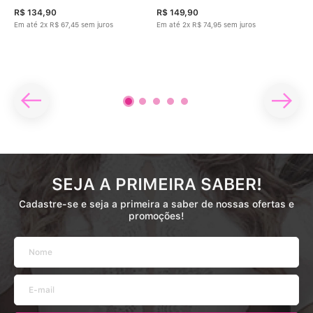
R$
134
,
90
R$
149
,
90
R$
Em até
2
x
R$
67
,
45
sem juros
Em até
2
x
R$
74
,
95
sem juros
Em 
SEJA A PRIMEIRA SABER!
Cadastre-se e seja a primeira a saber de nossas ofertas e
promoções!