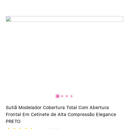
Calcinha Algodão
5
º
Calcinha Cintura Alta
6
º
Multifuncional
7
º
Algodão Egípcio
8
º
Sutiã Sustentação
9
º
Modal
10
º
Sutiã Modelador Cobertura Total Com Abertura
Frontal Em Cetinete de Alta Compressão Elegance
PRETO