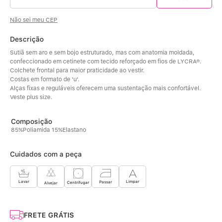
Não sei meu CEP
Descrição
Sutiã sem aro e sem bojo estruturado, mas com anatomia moldada, 
confeccionado em cetinete com tecido reforçado em fios de LYCRA®.
Colchete frontal para maior praticidade ao vestir. 
Costas em formato de 'u'. 
Alças fixas e reguláveis oferecem uma sustentação mais confortável. 
Veste plus size.
85%Poliamida 15%Elastano
Cuidados com a peça
Limpar
Lavar
Passar
Centrifugar
Alvejar
FRETE GRÁTIS