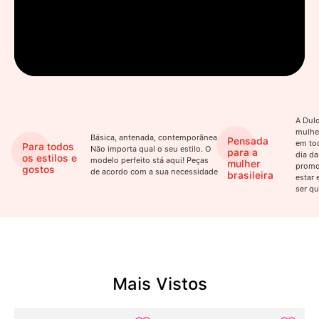
A Dulo
mulhe
Básica, antenada, contemporânea.
Pensada
em to
Para todos
Não importa qual o seu estilo. O
para a
dia da
os estilos e
modelo perfeito stá aqui! Peças
mulher
promo
gostos
de acordo com a sua necessidade
brasileira
estar 
ser qu
Mais Vistos