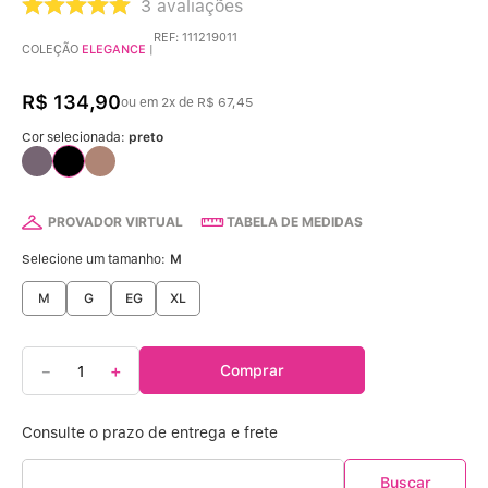
3
avaliações
REF
:
111219011
COLEÇÃO
ELEGANCE
|
R$
134
,
90
ou em
2
x de
R$
67
,
45
Cor selecionada:
preto
PROVADOR VIRTUAL
TABELA DE MEDIDAS
Selecione um tamanho:
M
M
G
EG
XL
－
＋
Comprar