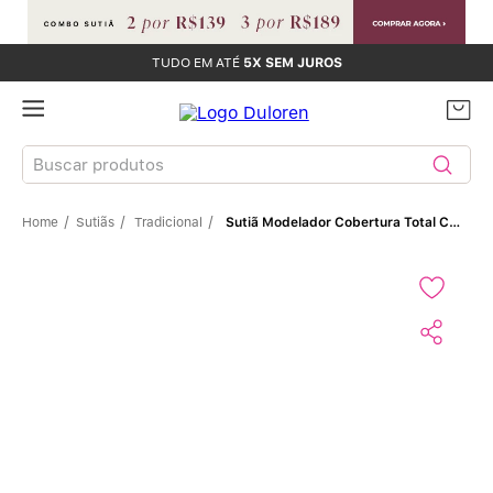
TUDO EM ATÉ
5X SEM JUROS
Buscar produtos
Sutiãs
Tradicional
Sutiã Modelador Cobertura Total Com Abertura Frontal Em Cetinete De Alta Compressão Elegance PRETO
TERMOS MAIS BUSCADOS
Sutiãs
1
º
Calcinhas
2
º
Sutiã Bojo
3
º
Conjunto
4
º