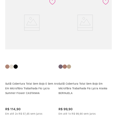
Sutiã Cobertura Total Sem Bojo E Sem Aro
Sutiã Cobertura Total Sem Bojo Em
Em Microfibra Trabalhada Fio Lycra
Microfibra Trabalhada Fio Lycra Alaska
Summer Flower CASTANHA
BERINJELA
Suti
o
Mic
R$
114
,
90
R$
99
,
90
R$
Em até
2
x
R$
57
,
45
sem juros
Em até
1
x
R$
99
,
90
sem juros
Em 