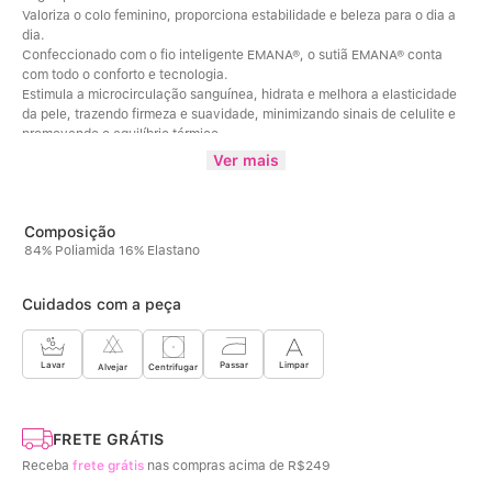
Valoriza o colo feminino, proporciona estabilidade e beleza para o dia a 
dia. 
Confeccionado com o fio inteligente EMANA®, o sutiã EMANA® conta 
com todo o conforto e tecnologia. 
Estimula a microcirculação sanguínea, hidrata e melhora a elasticidade 
da pele, trazendo firmeza e suavidade, minimizando sinais de celulite e 
promovendo o equilíbrio térmico. 
Proporciona ainda, benefício de rápida recuperação muscular, 
Ver mais
aumentando a performance esportiva e resultando em conforto e bem-
estar. 
Para obter todos os benefícios que o fio EMANA® proporciona é 
necessário o uso de 6 horas contínuas por no mínimo 30 dias. 
84% Poliamida 16% Elastano
Tecido em Fio EMANA®. EMANA® é um fio inteligente com a tecnologia 
do infravermelho longo que transforma o calor do seu corpo em energia. 
Possui minerais bioativos incorporados em seu DNA, que absorvem o 
Cuidados com a peça
calor do corpo humano e emitem raios infravermelhos longos de volta ao 
corpo, estimulando a microcirculação sanguínea. 
Fio que veste, cuida e interage com o corpo.
Limpar
Lavar
Passar
Centrifugar
Alvejar
FRETE GRÁTIS
Receba
frete grátis
nas compras acima de R$249