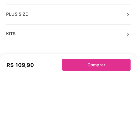
PLUS SIZE
KITS
Sobre a duloren
R$
109
,
90
Comprar
Acessos Cliente
Informações Úteis
Fale Conosco