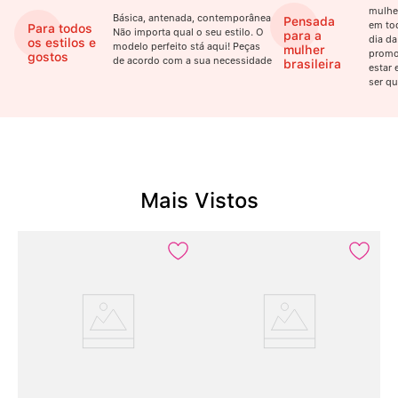
mulhe
Básica, antenada, contemporânea.
Pensada
em to
Para todos
Não importa qual o seu estilo. O
para a
dia da
os estilos e
modelo perfeito stá aqui! Peças
mulher
promo
gostos
de acordo com a sua necessidade
brasileira
estar 
ser qu
Mais Vistos