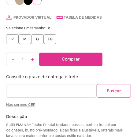
Calcinha Algodão
5
º
Calcinha Cintura Alta
6
º
PROVADOR VIRTUAL
TABELA DE MEDIDAS
Selecione um tamanho:
P
Modal
7
º
P
M
G
EG
Multifuncional
8
º
－
＋
Comprar
Algodão Egípcio
9
º
Sutiã Sustentação
10
º
Não sei meu CEP
Descrição
Sutiã EMANA® Fecho Frontal Nadador possui abertura frontal por 
colchetes, busto pré-moldado, alças fixas e ajustáveis, laterais mais 
largas para maior conforto e costas estilo nadador. 