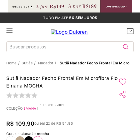
TUDO EM ATÉ
5X SEM JUROS
Buscar produtos
Sutiãs
Nadador
Sutiã Nadador Fecho Frontal Em Microfibra Fio Emana MOCHA
TERMOS MAIS BUSCADOS
Sutiã Nadador Fecho Frontal Em Microfibra Fio
Sutiãs
1
º
Emana MOCHA
Calcinhas
2
º
REF
:
311165002
COLEÇÃO
EMANA
|
Sutiã Bojo
3
º
R$
109
,
90
ou em
2
x de
R$
54
,
95
Conjunto
4
º
Cor selecionada:
mocha