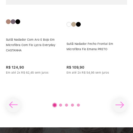
Sutiã Nadador Com Aro E Bojo Em
Sutiã Nadador Fecho Frontal Em
Microfibra Com Fio Lycra Everyday
Microfibra Fio Emana PRETO
CASTANHA
Sut
Mic
R$
124
,
90
R$
109
,
90
R$
Em até
2
x
R$
62
,
45
sem juros
Em até
2
x
R$
54
,
95
sem juros
Em 