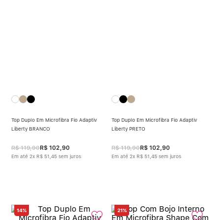
Calcinha Algodão
5
º
Calcinha Cintura Alta
6
º
Multifuncional
7
º
Algodão Egípcio
8
º
Sutiã Sustentação
9
º
Top Duplo Em Microfibra Fio Adaptiv
Top Duplo Em Microfibra Fio Adaptiv
Sutiã Bojo Aro
10
º
Liberty BRANCO
Liberty PRETO
R$
119
,
90
R$
102
,
90
R$
119
,
90
R$
102
,
90
Em até
2
x
R$
51
,
45
sem juros
Em até
2
x
R$
51
,
45
sem juros
14%
21%