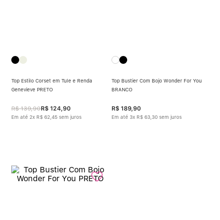
Top Estilo Corset em Tule e Renda
Top Bustier Com Bojo Wonder For You
Genevieve PRETO
BRANCO
R$
139
,
90
R$
124
,
90
R$
189
,
90
Em até
2
x
R$
62
,
45
sem juros
Em até
3
x
R$
63
,
30
sem juros