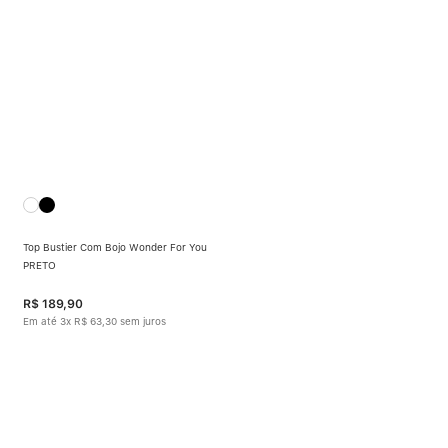
Top Bustier Com Bojo Wonder For You
PRETO
R$
189
,
90
Em até
3
x
R$
63
,
30
sem juros