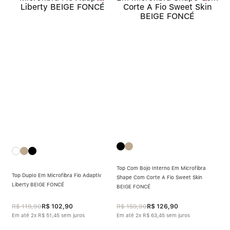
Top Com Bojo Interno Em Microfibra
Top Duplo Em Microfibra Fio Adaptiv
Shape Com Corte A Fio Sweet Skin
Liberty BEIGE FONCÉ
BEIGE FONCÉ
R$
119
,
90
R$
102
,
90
R$
159
,
90
R$
126
,
90
Em até
2
x
R$
51
,
45
sem juros
Em até
2
x
R$
63
,
45
sem juros