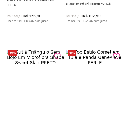
Shape Sweet Skin BEIGE FONCÉ
PRETO
R$
159
,
90
R$
126
,
90
R$
129
,
90
R$
102
,
90
Em até
2
x
R$
63
,
45
sem juros
Em até
2
x
R$
51
,
45
sem juros
21%
11%