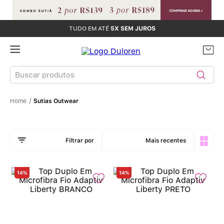
TUDO EM ATÉ
5X SEM JUROS
Buscar produtos
Sutias Outwear
TERMOS MAIS BUSCADOS
Sutiãs
1
º
Mais recentes
Calcinhas
2
º
14%
14%
Sutiã Bojo
3
º
Conjunto
4
º