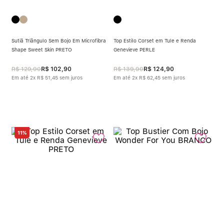
Sutiã Triângulo Sem Bojo Em Microfibra
Top Estilo Corset em Tule e Renda
Shape Sweet Skin PRETO
Genevieve PERLE
R$
129
,
90
R$
102
,
90
R$
139
,
90
R$
124
,
90
Em até
2
x
R$
51
,
45
sem juros
Em até
2
x
R$
62
,
45
sem juros
11%