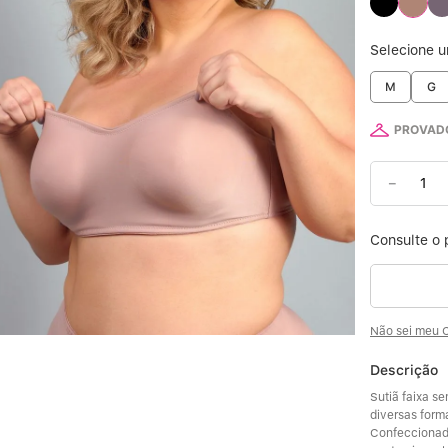
6
Selecione 
M
G
7
PROVADO
8
－
9
10
Não sei meu 
Descrição
Sutiã faixa se
diversas forma
Confeccionado