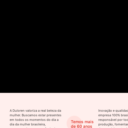
A Duloren valoriza a real beleza da
Inovação e qualid
mulher. Buscamos estar presentes
empresa 100% brasil
em todos os momentos do dia a
responsável por tod
Temos mais
dia da mulher brasileira,
produção, fomenta
de 60 anos