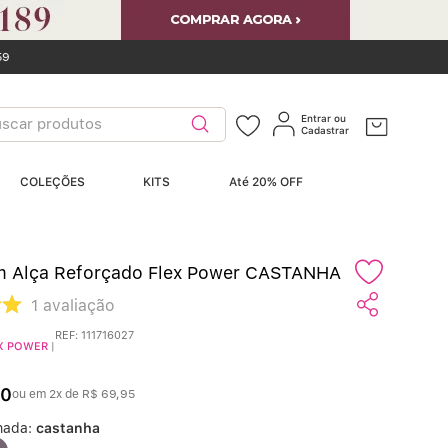
59
car produtos
Entrar ou
Cadastrar
ERMOS MAIS
COLEÇÕES
KITS
Até 20% OFF
USCADOS
Sutiãs
º
m Alça Reforçado Flex Power CASTANHA
Calcinhas
º
1
avaliação
Sutiã Bojo
REF
:
111716027
º
X POWER
|
Conjunto
º
0
ou em
2
x de
R$
69
,
95
nada:
castanha
Calcinha Algodão
º