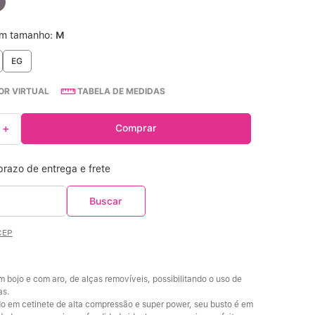
Calcinha Cintura Alta
º
um tamanho:
M
EG
Multifuncional
º
R VIRTUAL
TABELA DE MEDIDAS
Algodão Egípcio
º
＋
Comprar
Sutiã Sustentação
º
Extensor
º
CEP
m bojo e com aro, de alças removíveis, possibilitando o uso de 
s. 
 em cetinete de alta compressão e super power, seu busto é em 