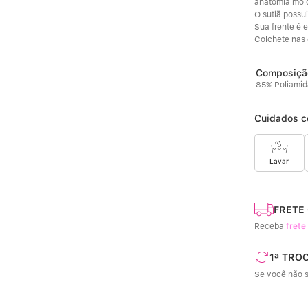
anatomia mold
O sutiã possui
Sua frente é e
Colchete nas 
85% Poliamid
Cuidados c
Lavar
FRETE
Receba
frete
1ª TRO
Se você não s