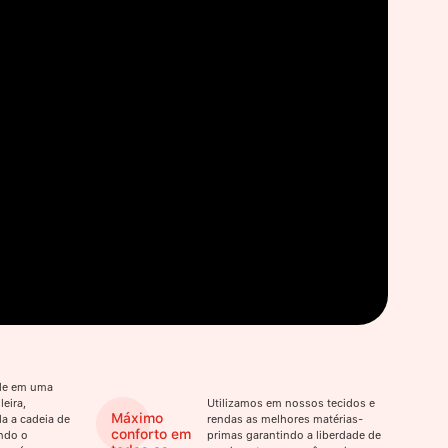
ade em uma
eira,
Utilizamos em nossos tecidos e
Máximo
a a cadeia de
rendas as melhores matérias-
conforto em
ndo o
primas garantindo a liberdade de