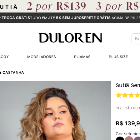
ª TROCA GRÁTIS
TUDO EM ATÉ
5X SEM JUROS
FRETE GRÁTIS
ACIMA DE R$ 2
Bus
T
BODY
MODELADORES
PIJAMAS
PLUS SIZE
B
wer CASTANHA
1
Sutiã Se
2
3
COLEÇÃO
FLE
4
R$
139
,
9
Cor selecio
5