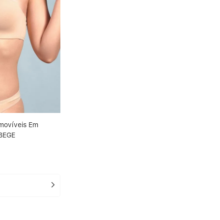
emovíveis Em
 BEGE