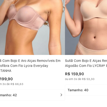
iã Com Bojo E Aro Alças Removíveis Em
Sutiã Com Bojo E Alças R
rofibra Com Fio Lycra Everyday
Algodão Com Fio LYCRA®
STANHA
R$
159
,
90
199
,
90
ou em
3
x de
R$
53
,
30
em
3
x de
R$
66
,
63
Tamanho:
40
amanho:
42