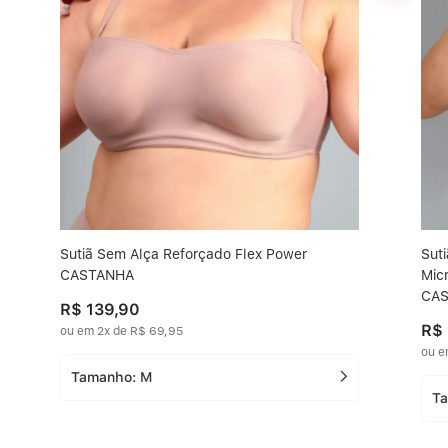
Sutiã Sem Alça Reforçado Flex Power
Sut
CASTANHA
Mic
CA
R$
139
,
90
R$
ou em
2
x de
R$
69
,
95
ou 
Tamanho:
M
T