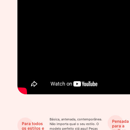
Básica, antenada, contemporânea.
Pensada
Para todos
Não importa qual o seu estilo. O
para a
os estilos e
modelo perfeito stá aqui! Peças