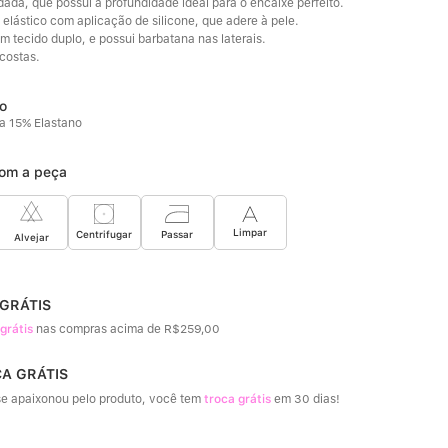
ada, que possui a profundidade ideal para o encaixe perfeito. 
 elástico com aplicação de silicone, que adere à pele. 
m tecido duplo, e possui barbatana nas laterais. 
costas.
a 15% Elastano
om a peça
Limpar
Passar
Centrifugar
Alvejar
 GRÁTIS
 grátis
nas compras acima de R$259,00
CA GRÁTIS
e apaixonou pelo produto, você tem
troca grátis
em 30 dias!