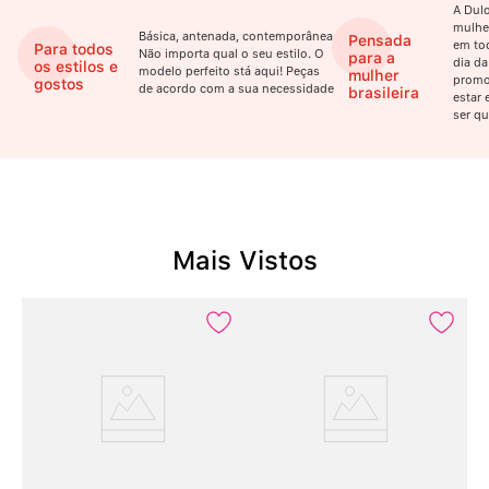
A Dulo
mulhe
Básica, antenada, contemporânea.
Pensada
em to
Para todos
Não importa qual o seu estilo. O
para a
dia da
os estilos e
modelo perfeito stá aqui! Peças
mulher
promo
gostos
de acordo com a sua necessidade
brasileira
estar 
ser qu
Mais Vistos