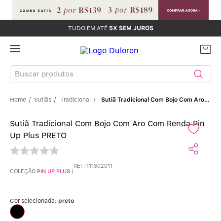
TUDO EM ATÉ
5X SEM JUROS
Buscar produtos
Sutiãs
Tradicional
Sutiã Tradicional Com Bojo Com Aro Com Renda Pin Up Plus PRETO
TERMOS MAIS BUSCADOS
Sutiã Tradicional Com Bojo Com Aro Com Renda Pin
Sutiãs
1
º
Up Plus PRETO
Calcinhas
2
º
REF
:
111302011
COLEÇÃO
PIN UP PLUS
|
Sutiã Bojo
3
º
Conjunto
4
º
Cor selecionada:
preto