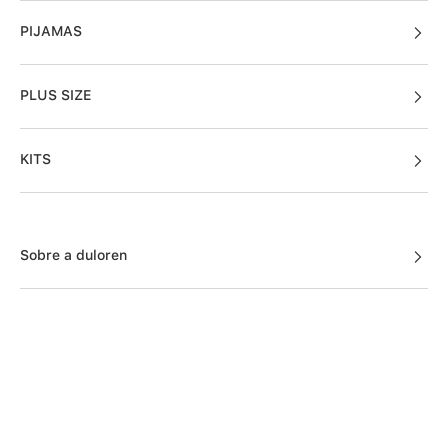
PIJAMAS
PLUS SIZE
KITS
Sobre a duloren
Acessos Cliente
Informações Úteis
Fale Conosco