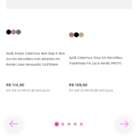
Sutiã Ampla Cobertura Sem Bojo E Sem
Sutiã Cobertura Total Em Microfibra
Aro Em Microfibra Com detalhes em
Sut
Trabalhada Fio Lycra Nordic PRETO
Renda Linea Sensualité CASTANHA
Base
Com
Com
R$
114
,
90
R$
109
,
90
R$
Em até
2
x
R$
57
,
45
sem juros
Em até
2
x
R$
54
,
95
sem juros
Em 