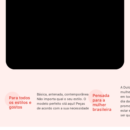
A Dulo
mulhe
Básica, antenada, contemporânea.
Pensada
em to
Para todos
Não importa qual o seu estilo. O
para a
dia da
os estilos e
modelo perfeito stá aqui! Peças
mulher
promo
gostos
de acordo com a sua necessidade
brasileira
estar 
ser qu