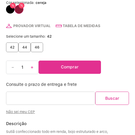
Calcinha Algodão
5
º
Cor selecionada:
cereja
%
%
Calcinha Cintura Alta
6
º
PROVADOR VIRTUAL
TABELA DE MEDIDAS
Modal
7
º
Selecione um tamanho:
42
Multifuncional
8
º
42
44
46
Algodão Egípcio
9
º
－
＋
Comprar
Sutiã Sustentação
10
º
Não sei meu CEP
Descrição
Sutiã confeccionado todo em renda, bojo estruturado e arco, 