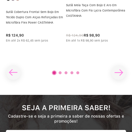
Sutiã Meia Taça Com Bojo E Aro Em
Microfibra Com Fio Lycra Contemporânea
Sutiã Cobertura Frontal Sem Bojo Em
Suti
CASTANHA
Tecido Duplo Com Alças Reforçadas Em
Aro
Com
Microfibra Flex Power CASTANHA
Nat
R$
124
,
90
R$
124
,
90
R$
98
,
90
R$
Em até
2
x
R$
62
,
45
sem juros
Em até
1
x
R$
98
,
90
sem juros
Em 
SEJA A PRIMEIRA SABER!
Cadastre-se e seja a primeira a saber de nossas ofertas e
promoções!