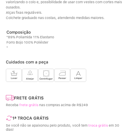
valorizando o colo e, possibilidade de usar com vestes com cortes mais 
ousados. 
Alças fixas reguláveis. 
Colchete graduado nas costas, atendendo medidas maiores.
"89% Poliamida 11% Elastano
Forro Bojo 100% Poliéster
"
Cuidados com a peça
Limpar
Lavar
Passar
Centrifugar
Alvejar
FRETE GRÁTIS
Receba
frete grátis
nas compras acima de R$249
1ª TROCA GRÁTIS
Se você não se apaixonou pelo produto, você tem
troca grátis
em 30
dias!