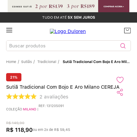
TUDO EM ATÉ
5X SEM JUROS
Buscar produtos
Sutiãs
Tradicional
Sutiã Tradicional Com Bojo E Aro Milano CEREJA
TERMOS MAIS BUSCADOS
Sutiãs
1
º
21%
Sutiã Tradicional Com Bojo E Aro Milano CEREJA
Calcinhas
2
º
2
avaliações
REF
:
131205091
Sutiã Bojo
3
º
COLEÇÃO
MILANO
|
Conjunto
4
º
R$
149
,
90
R$
118
,
90
ou em
2
x de
R$
59
,
45