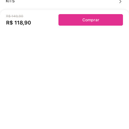
KITS
R$
149
,
90
Comprar
R$
118
,
90
Sobre a duloren
Acessos Cliente
Informações Úteis
Fale Conosco
Links Úteis
Solicite sua troca ou devolução aqui!