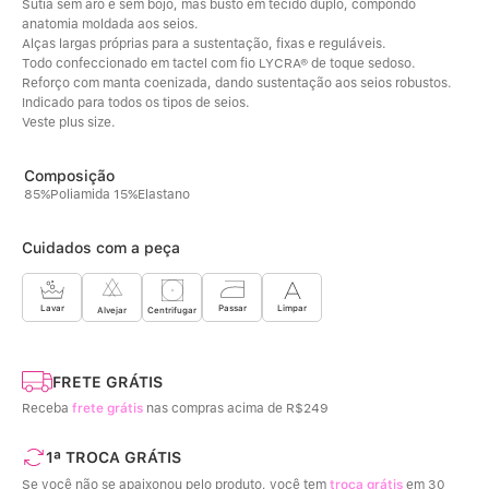
Sutiã sem aro e sem bojo, mas busto em tecido duplo, compondo 
anatomia moldada aos seios. 
Alças largas próprias para a sustentação, fixas e reguláveis. 
Todo confeccionado em tactel com fio LYCRA® de toque sedoso. 
Reforço com manta coenizada, dando sustentação aos seios robustos. 
Indicado para todos os tipos de seios. 
Veste plus size.
85%Poliamida 15%Elastano
Cuidados com a peça
Limpar
Lavar
Passar
Centrifugar
Alvejar
FRETE GRÁTIS
Receba
frete grátis
nas compras acima de R$249
1ª TROCA GRÁTIS
Se você não se apaixonou pelo produto, você tem
troca grátis
em 30