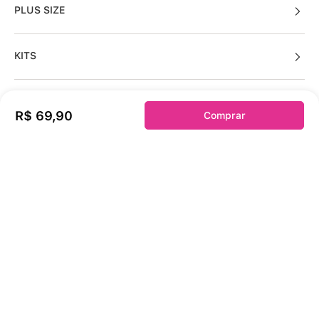
PLUS SIZE
KITS
R$
69
,
90
Comprar
Sobre a duloren
Acessos Cliente
Informações Úteis
Fale Conosco
Links Úteis