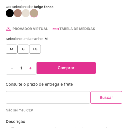
Calcinha Algodão
5
º
Cor selecionada:
beige fonce
Calcinha Cintura Alta
6
º
PROVADOR VIRTUAL
TABELA DE MEDIDAS
Multifuncional
7
º
Selecione um tamanho:
M
Algodão Egípcio
8
º
M
G
EG
Sutiã Sustentação
9
º
－
＋
Comprar
Sutiã Bojo Aro
10
º
Não sei meu CEP
Descrição