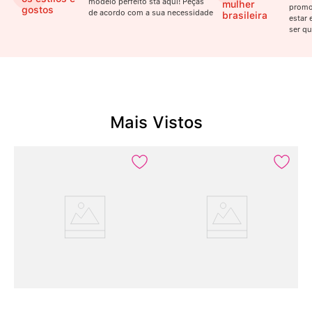
modelo perfeito stá aqui! Peças
mulher
promo
gostos
de acordo com a sua necessidade
brasileira
estar 
ser qu
Mais Vistos