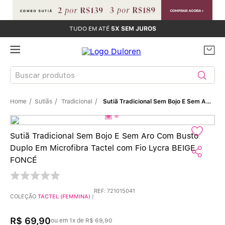
TUDO EM ATÉ
5X SEM JUROS
Buscar produtos
Sutiãs
Tradicional
Sutiã Tradicional Sem Bojo E Sem Aro Com Busto Duplo Em Microfibra Tactel Com Fio Lycra BEIGE FONCÉ
TERMOS MAIS BUSCADOS
Sutiãs
1
º
Sutiã Tradicional Sem Bojo E Sem Aro Com Busto
Duplo Em Microfibra Tactel com Fio Lycra BEIGE
Calcinhas
2
º
FONCÉ
Sutiã Bojo
3
º
REF
:
721015041
COLEÇÃO
TACTEL (FEMMINA)
|
Conjunto
4
º
R$
69
,
90
ou em
1
x de
R$
69
,
90