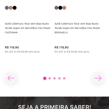
Sutiã Cobertura Total sem Bojo Busto
Sutiã Cobertura Total sem Bojo Busto
Tecido Duplo em Microfibra Flex Power
Tecido Duplo em Microfibra Flex Power
Sut
CASTANHA
BERINJELA
Tec
Mic
R$
119
,
90
R$
119
,
90
R$
Em até
2
x
R$
59
,
95
sem juros
Em até
2
x
R$
59
,
95
sem juros
Em 
SEJA A PRIMEIRA SABER!