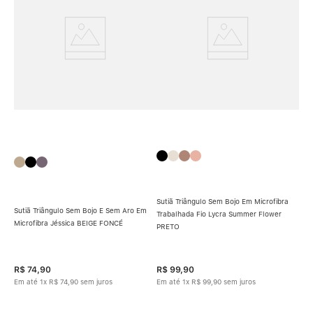
Sutiã Triângulo Sem Bojo Em Microfibra
Sutiã Triângulo Sem Bojo E Sem Aro Em
Trabalhada Fio Lycra Summer Flower
Microfibra Jéssica BEIGE FONCÉ
PRETO
Sut
Alg
ada
R$
74
,
90
R$
99
,
90
R$
Em até
1
x
R$
74
,
90
sem juros
Em até
1
x
R$
99
,
90
sem juros
Em 