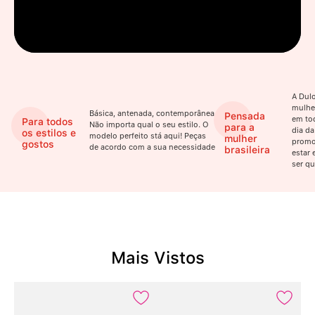
A Dulo
mulhe
Básica, antenada, contemporânea.
Pensada
em to
Para todos
Não importa qual o seu estilo. O
para a
dia da
os estilos e
modelo perfeito stá aqui! Peças
mulher
promo
gostos
de acordo com a sua necessidade
brasileira
estar 
ser qu
Mais Vistos