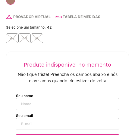
Calcinha Algodão
5
º
Calcinha Cintura Alta
6
º
PROVADOR VIRTUAL
TABELA DE MEDIDAS
Selecione um tamanho:
42
Modal
7
º
42
44
46
Multifuncional
8
º
Algodão Egípcio
9
º
Sutiã Sustentação
10
º