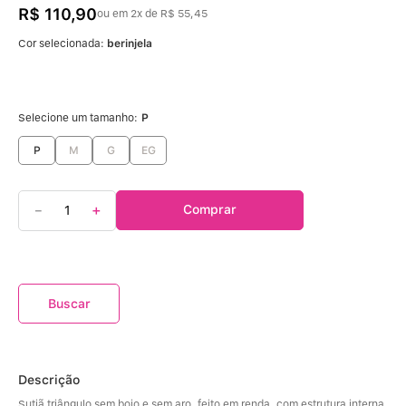
R$
110
,
90
ou em
2
x de
R$
55
,
45
Cor selecionada:
berinjela
Selecione um tamanho:
P
P
M
G
EG
－
＋
Comprar
Descrição
Sutiã triângulo sem bojo e sem aro, feito em renda, com estrutura interna 