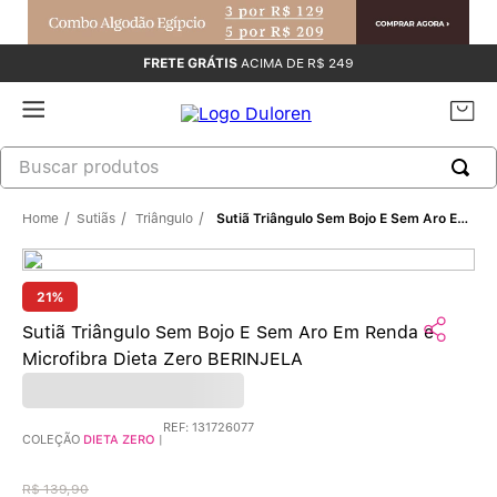
FRETE GRÁTIS
ACIMA DE R$ 249
Sutiãs
Triângulo
Sutiã Triângulo Sem Bojo E Sem Aro Em Renda E Microfibra Dieta Zero BERINJELA
21%
Sutiã Triângulo Sem Bojo E Sem Aro Em Renda e
Microfibra Dieta Zero BERINJELA
REF
:
131726077
COLEÇÃO
DIETA ZERO
|
R$
139
,
90