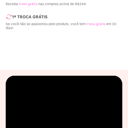
Receba
frete grátis
nas compras acima de R$249
1ª TROCA GRÁTIS
Se você não se apaixonou pelo produto, você tem
troca grátis
em 30
dias!