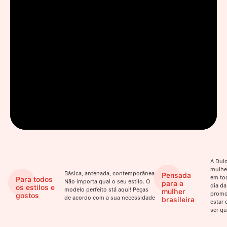
A Dulo
mulhe
Básica, antenada, contemporânea.
Pensada
em to
Para todos
Não importa qual o seu estilo. O
para a
dia da
os estilos e
modelo perfeito stá aqui! Peças
mulher
promo
gostos
de acordo com a sua necessidade
brasileira
estar 
ser qu