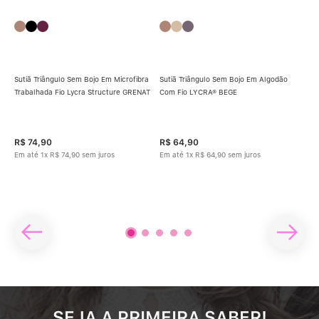
Sutiã Triângulo Sem Bojo Em Microfibra
Sutiã Triângulo Sem Bojo Em Algodão
Trabalhada Fio Lycra Structure GRENAT
Com Fio LYCRA® BEGE
m
Sut
Alg
R$
74
,
90
R$
64
,
90
R$
Em até
1
x
R$
74
,
90
sem juros
Em até
1
x
R$
64
,
90
sem juros
Em 
SEJA A PRIMEIRA SABER!