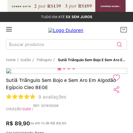
TUDO EM ATÉ
5X SEM JUROS
Buscar produtos
Sutiãs
Triângulo
Sutiã Triângulo Sem Bojo E Sem Aro Em Algodão Egípcio Cleo BEGE
TERMOS MAIS BUSCADOS
Sutiãs
1
º
Sutiã Triângulo Sem Bojo e Sem Aro Em Algodão
Egípcio Cleo BEGE
Calcinhas
2
º
9
avaliações
Sutiã Bojo
3
º
REF
:
321610006
COLEÇÃO
CLEO
|
Conjunto
4
º
R$
89
,
90
ou em
1
x de
R$
89
,
90
Cor selecionada:
bege