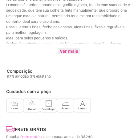
O modelo é confeccionado em algodão egípcio, tecido com suavidade e 
sedosidade, que tem sua colheita feita manualmente, que proporciona 
um toque macio e natural, permitindo ter a melhor respirabilidade o 
conforto ideal para o uso diário.
Possui laterais finas, fecho nas costas, alças finas, fixas e reguláveis 
para melhor regulagem.
Ideal para seios pequenos e médios.
O algodão egípcio possui colheita feita manualmente cultivadas no 
Egito, que resulta na preservação das fibras, produzindo fios finos, 
Ver mais
resistentes porém macios.
Este tipo de tecido é conhecido por obter qualidade superior, suavidade, 
e resistência, e sua densidade proporciona um toque luxuoso e mega 
confortável.
97% algodão 3% elastano
Além disso, o algodão absorve a umidade da pele ajudando a mantê-la 
seca e tendem a ser duráveis, podendo resistir a múltiplas lavagens.
Composição cor Mescla: 49% Poliéster / 45% Algodão / 6% Elastano / 
Cuidados com a peça
100%Poliéster (Forro bojo)
Limpar
Lavar
Passar
Centrifugar
Alvejar
FRETE GRÁTIS
Receba
frete grátis
nas compras acima de R$249