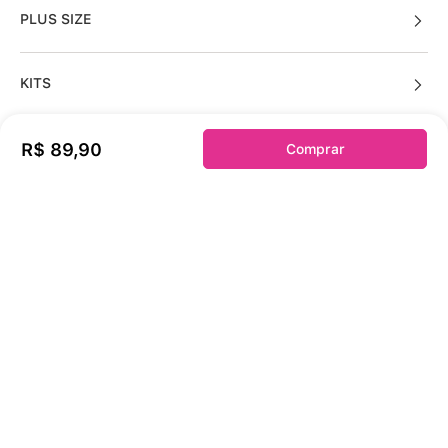
PLUS SIZE
KITS
R$
89
,
90
Comprar
Sobre a duloren
Acessos Cliente
Informações Úteis
Fale Conosco
Links Úteis