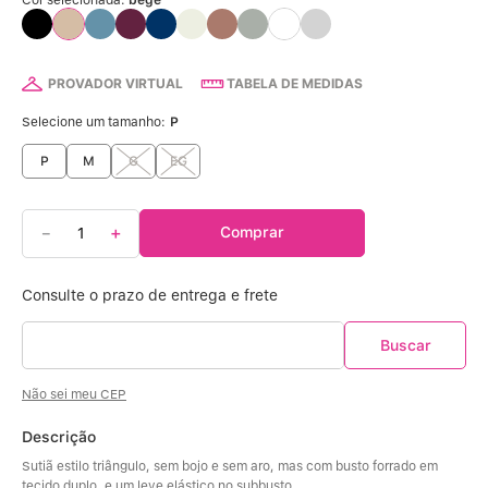
Calcinha Algodão
5
º
Calcinha Cintura Alta
6
º
PROVADOR VIRTUAL
TABELA DE MEDIDAS
Multifuncional
7
º
Selecione um tamanho:
P
P
M
G
EG
Algodão Egípcio
8
º
Sutiã Sustentação
9
º
－
＋
Comprar
Modal
10
º
Não sei meu CEP
Descrição
Sutiã estilo triângulo, sem bojo e sem aro, mas com busto forrado em 
tecido duplo, e um leve elástico no subbusto.