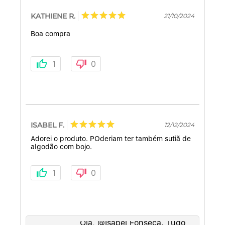
KATHIENE R.
21/10/2024
Boa compra
1
0
ISABEL F.
12/12/2024
Adorei o produto. POderiam ter também sutiã de
algodão com bojo.
1
0
Olá, @Isabel Fonseca. Tudo