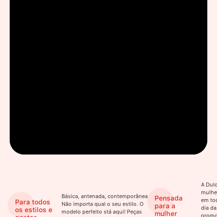
A Dulo
mulhe
Básica, antenada, contemporânea.
Pensada
em to
Para todos
Não importa qual o seu estilo. O
para a
dia da
os estilos e
modelo perfeito stá aqui! Peças
mulher
promo