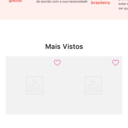
gostos
de acordo com a sua necessidade
brasileira
estar 
ser qu
Mais Vistos