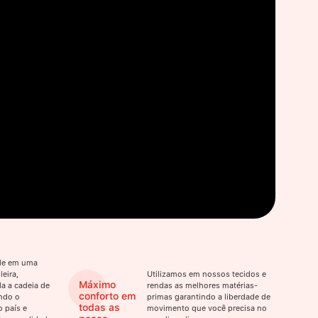
ade em uma
eira,
Utilizamos em nossos tecidos e
Máximo
a a cadeia de
rendas as melhores matérias-
conforto em
ndo o
primas garantindo a liberdade de
todas as
 país e
movimento que você precisa no