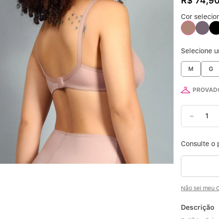
R$
74
,
9
Cor selecio
6
7
Selecione 
8
M
G
PROVADO
9
－
10
Não sei meu 
Descrição