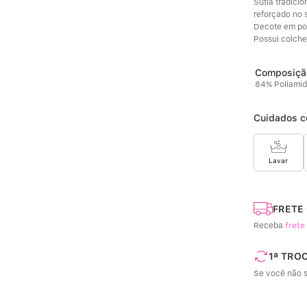
Sutiã tradici
reforçado no 
Decote em pon
Possui colchet
84% Poliamid
Cuidados c
Lavar
FRETE
Receba
frete
1ª TRO
Se você não s