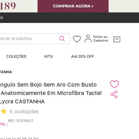
59
car produtos
Entrar ou
Cadastrar
ERMOS MAIS
COLEÇÕES
KITS
Até 20% OFF
USCADOS
ASTANHA
Sutiãs
º
iângulo Sem Bojo Sem Aro Com Busto
Calcinhas
º
Anatomicamente Em Microfibra Tactel
 Lycra CASTANHA
Sutiã Bojo
º
5
avaliações
Conjunto
º
REF
:
121519027
TEL
|
Calcinha Algodão
º