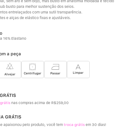
onal, sem aro e sem bojo, mas busto em anatomia moldada e tecido 
sub busto para melhor sustenção dos seios.
tos entrelaçados com uma sutil transparência. 
es e alças de elástico fixas e ajustáveis.
a 16% Elastano
om a peça
Limpar
Passar
Centrifugar
Alvejar
 GRÁTIS
 grátis
nas compras acima de R$259,00
CA GRÁTIS
e apaixonou pelo produto, você tem
troca grátis
em 30 dias!