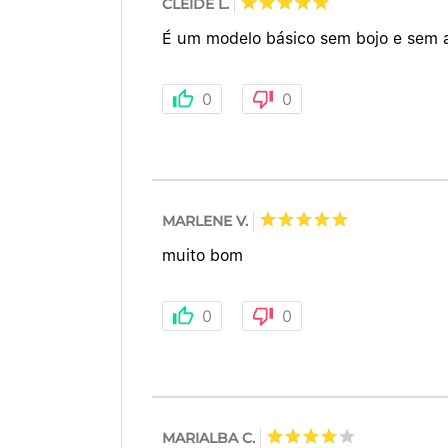
CLEIDE L.
É um modelo básico sem bojo e sem ar
0
0
MARLENE V.
muito bom
0
0
MARIALBA C.