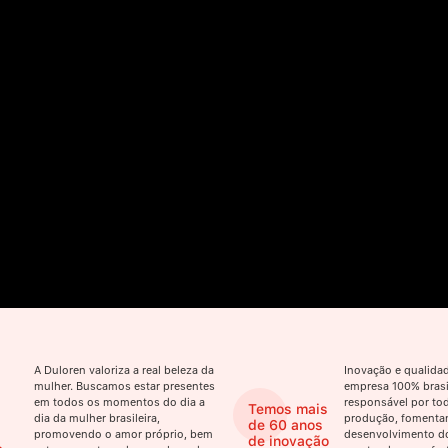
A Duloren valoriza a real beleza da
Inovação e qualid
mulher. Buscamos estar presentes
empresa 100% brasil
em todos os momentos do dia a
responsável por tod
Temos mais
dia da mulher brasileira,
produção, fomenta
de 60 anos
promovendo o amor próprio, bem
desenvolvimento do
de inovação