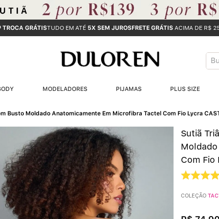
ª TROCA GRÁTIS
TUDO EM ATÉ
5X SEM JUROS
FRETE GRÁTIS
ACIMA DE R$ 2
Bus
T
BODY
MODELADORES
PIJAMAS
PLUS SIZE
B
Com Busto Moldado Anatomicamente Em Microfibra Tactel Com Fio Lycra C
1
Sutiã Tr
2
Moldado 
Com Fio
3
4
COLEÇÃO
TAC
5