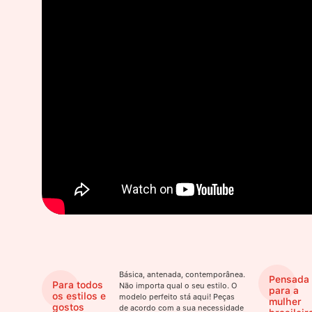
Básica, antenada, contemporânea.
Pensada
Para todos
Não importa qual o seu estilo. O
para a
os estilos e
modelo perfeito stá aqui! Peças
mulher
gostos
de acordo com a sua necessidade