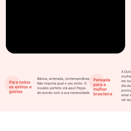
A Dulo
mulhe
Básica, antenada, contemporânea.
Pensada
em to
Para todos
Não importa qual o seu estilo. O
para a
dia da
os estilos e
modelo perfeito stá aqui! Peças
mulher
promo
gostos
de acordo com a sua necessidade
brasileira
estar 
ser qu