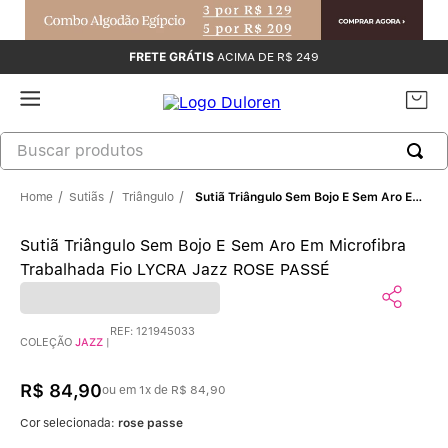
FRETE GRÁTIS
ACIMA DE R$ 249
Sutiãs
Triângulo
Sutiã Triângulo Sem Bojo E Sem Aro Em Microfibra Trabalhada Fio LYCRA Jazz ROSE PASSÉ
Sutiã Triângulo Sem Bojo E Sem Aro Em Microfibra
Trabalhada Fio LYCRA Jazz ROSE PASSÉ
REF
:
121945033
COLEÇÃO
JAZZ
|
R$
84
,
90
ou em
1
x de
R$
84
,
90
Cor selecionada:
rose passe