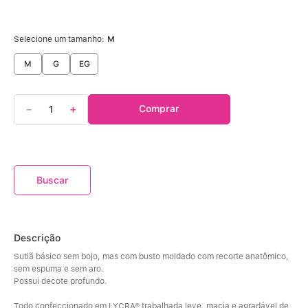
Selecione um tamanho:
M
M
G
EG
－
＋
Comprar
Descrição
Sutiã básico sem bojo, mas com busto moldado com recorte anatômico, 
sem espuma e sem aro.
Possui decote profundo.
Todo confeccionado em LYCRA® trabalhada leve, macia e agradável de 