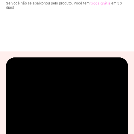
Se você não se apaixonou pelo produto, você tem
troca grátis
em 30
dias!