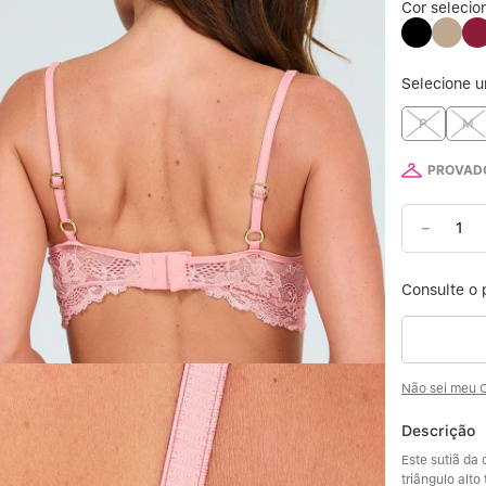
Cor selecio
6
Selecione 
7
P
M
8
PROVADO
9
－
10
Não sei meu 
Descrição
Este sutiã da
triângulo alt