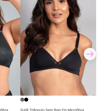
fibra
Sutiã Triângulo Sem Bojo Em Microfibra
Sutiã Tr