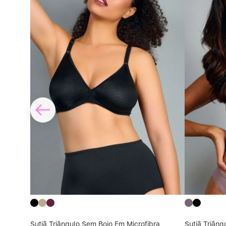
Cruz
Sutiã Triângulo Sem Bojo Em Microfibra
Sutiã Triâng