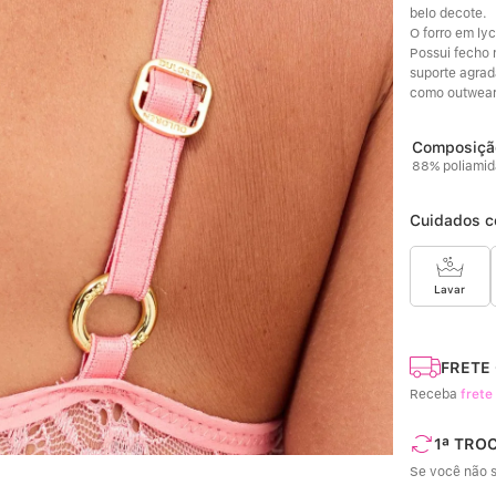
belo decote. 
O forro em lyc
Possui fecho 
suporte agradá
como outwear
88% poliamid
Cuidados c
Lavar
FRETE
Receba
frete
1ª TRO
Se você não s