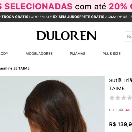
ª TROCA GRÁTIS
TUDO EM ATÉ
5X SEM JUROS
FRETE GRÁTIS
ACIMA DE R$ 2
Bus
T
BODY
MODELADORES
PIJAMAS
PLUS SIZE
B
Jasmine JE TAIME
1
Sutiã Tr
2
TAIME
3
COLEÇÃO
JAS
4
R$
139
,
9
5