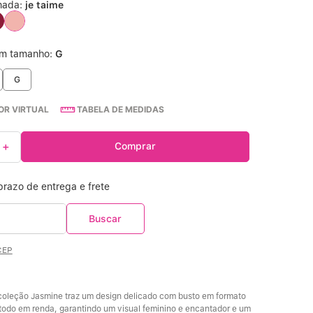
nada:
je taime
Calcinha Cintura Alta
º
um tamanho:
G
Multifuncional
º
G
Algodão Egípcio
º
R VIRTUAL
TABELA DE MEDIDAS
Sutiã Sustentação
º
＋
Comprar
Extensor
º
CEP
 coleção Jasmine traz um design delicado com busto em formato 
o todo em renda, garantindo um visual feminino e encantador e um 