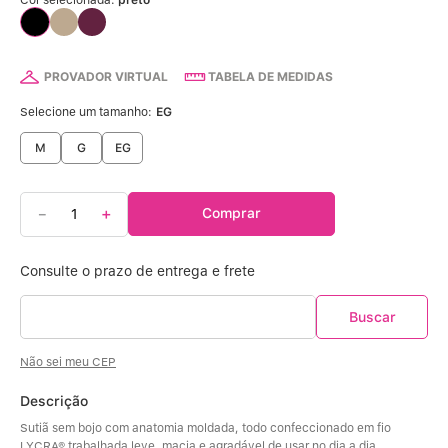
Calcinha Algodão
5
º
Calcinha Cintura Alta
6
º
PROVADOR VIRTUAL
TABELA DE MEDIDAS
Modal
7
º
Selecione um tamanho:
EG
M
G
EG
Multifuncional
8
º
Algodão Egípcio
9
º
－
＋
Comprar
Sutiã Sustentação
10
º
Não sei meu CEP
Descrição
Sutiã sem bojo com anatomia moldada, todo confeccionado em fio 
LYCRA® trabalhada leve, macia e agradável de usar no dia a dia.