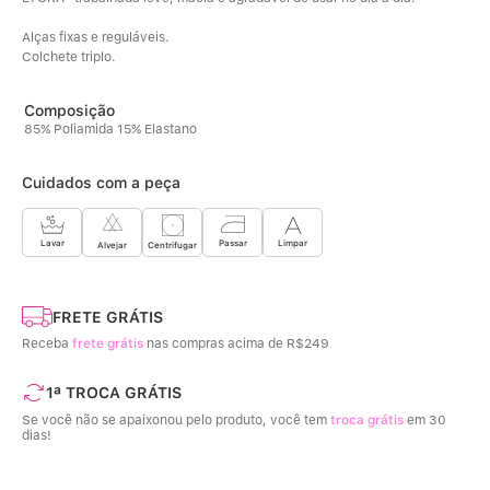
Alças fixas e reguláveis.
Colchete triplo.
85% Poliamida 15% Elastano
Cuidados com a peça
Limpar
Lavar
Passar
Centrifugar
Alvejar
FRETE GRÁTIS
Receba
frete grátis
nas compras acima de R$249
1ª TROCA GRÁTIS
Se você não se apaixonou pelo produto, você tem
troca grátis
em 30
dias!