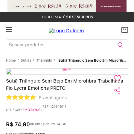
TUDO EM ATÉ
5X SEM JUROS
Buscar produtos
Sutiãs
Triângulo
Sutiã Triângulo Sem Bojo Em Microfibra Trabalhada Fio Lycra Emotions PRETO
TERMOS MAIS BUSCADOS
Sutiãs
1
º
Sutiã Triângulo Sem Bojo Em Microfibra Trabalhada
Fio Lycra Emotions PRETO
Calcinhas
2
º
6
avaliações
Sutiã Bojo
3
º
REF
:
121941011
COLEÇÃO
EMOTIONS
|
Conjunto
4
º
R$
74
,
90
ou em
1
x de
R$
74
,
90
Cor selecionada:
preto