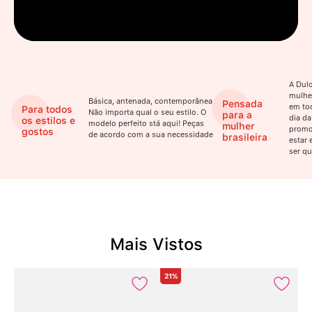
A Dulo
mulhe
Básica, antenada, contemporânea.
Pensada
em to
Para todos
Não importa qual o seu estilo. O
para a
dia da
os estilos e
modelo perfeito stá aqui! Peças
mulher
promo
gostos
de acordo com a sua necessidade
brasileira
estar 
ser qu
Mais Vistos
21%