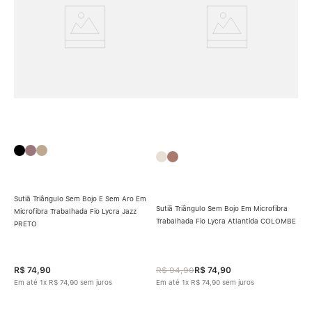
Sutiã Triângulo Sem Bojo E Sem Aro Em
Sutiã Triângulo Sem Bojo Em Microfibra
Microfibra Trabalhada Fio Lycra Jazz
Trabalhada Fio Lycra Atlantida COLOMBE
PRETO
Sut
Alg
R$
74
,
90
R$
94
,
90
R$
74
,
90
R$
Em até
1
x
R$
74
,
90
sem juros
Em até
1
x
R$
74
,
90
sem juros
Em 