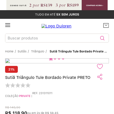
TUDO EM ATÉ
5X SEM JUROS
Buscar produtos
Sutiãs
Triângulo
Sutiã Triângulo Tule Bordado Private PRETO
TERMOS MAIS BUSCADOS
Sutiãs
1
º
21%
Calcinhas
2
º
Sutiã Triângulo Tule Bordado Private PRETO
Sutiã Bojo
3
º
REF
:
231311011
COLEÇÃO
PRIVATE
|
Conjunto
4
º
R$
149
,
90
R$
118
,
90
ou em
2
x de
R$
59
,
45