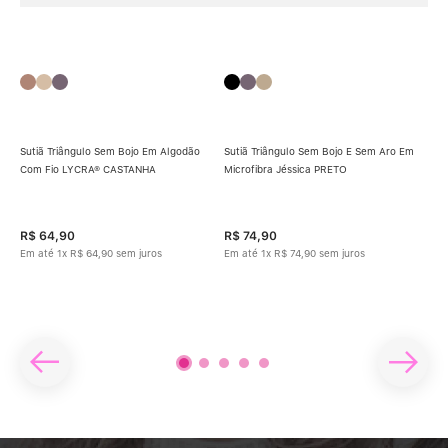
Sutiã Triângulo Sem Bojo Em Algodão
Sutiã Triângulo Sem Bojo E Sem Aro Em
Com Fio LYCRA® CASTANHA
Microfibra Jéssica PRETO
Sut
Alg
R$
64
,
90
R$
74
,
90
R$
Em até
1
x
R$
64
,
90
sem juros
Em até
1
x
R$
74
,
90
sem juros
Em 