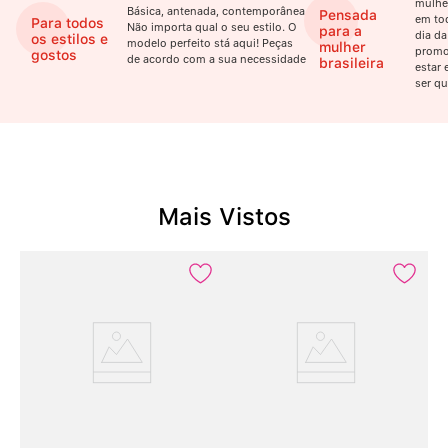
mulhe
Básica, antenada, contemporânea.
Pensada
em to
Para todos
Não importa qual o seu estilo. O
para a
dia da
os estilos e
modelo perfeito stá aqui! Peças
mulher
promo
gostos
de acordo com a sua necessidade
brasileira
estar 
ser qu
Mais Vistos