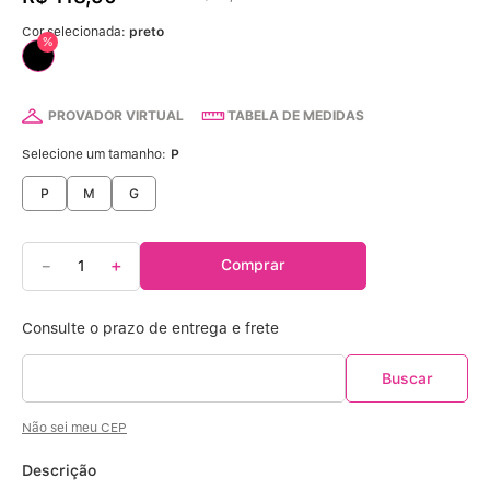
Calcinha Algodão
5
º
Cor selecionada:
preto
%
Calcinha Cintura Alta
6
º
Modal
7
º
PROVADOR VIRTUAL
TABELA DE MEDIDAS
Selecione um tamanho:
P
Multifuncional
8
º
P
M
G
Algodão Egípcio
9
º
－
＋
Comprar
Sutiã Sustentação
10
º
Não sei meu CEP
Descrição