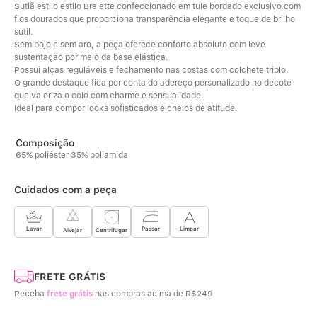
Sutiã estilo estilo Bralette confeccionado em tule bordado exclusivo com 
fios dourados que proporciona transparência elegante e toque de brilho 
sutil. 
Sem bojo e sem aro, a peça oferece conforto absoluto com leve 
sustentação por meio da base elástica. 
Possui alças reguláveis e fechamento nas costas com colchete triplo. 
O grande destaque fica por conta do adereço personalizado no decote 
que valoriza o colo com charme e sensualidade. 
Ideal para compor looks sofisticados e cheios de atitude.
65% poliéster 35% poliamida
Cuidados com a peça
Limpar
Lavar
Passar
Centrifugar
Alvejar
FRETE GRÁTIS
Receba
frete grátis
nas compras acima de R$249