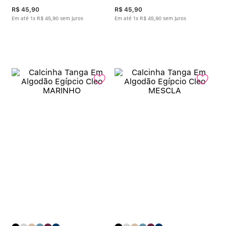
R$
45
,
90
R$
45
,
90
Em até
1
x
R$
45
,
90
sem juros
Em até
1
x
R$
45
,
90
sem juros