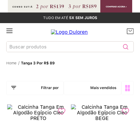
TUDO EM ATÉ
5X SEM JUROS
Buscar produtos
Tanga 3 Por R$ 89
TERMOS MAIS BUSCADOS
Sutiãs
1
º
Mais vendidos
Calcinhas
2
º
Sutiã Bojo
3
º
Conjunto
4
º