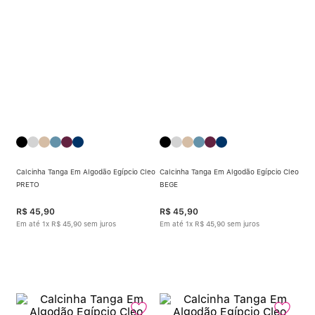
Calcinha Algodão
5
º
Calcinha Cintura Alta
6
º
Multifuncional
7
º
Algodão Egípcio
8
º
Sutiã Sustentação
9
º
Calcinha Tanga Em Algodão Egípcio Cleo
Calcinha Tanga Em Algodão Egípcio Cleo
Sutiã Bojo Aro
10
º
PRETO
BEGE
R$
45
,
90
R$
45
,
90
Em até
1
x
R$
45
,
90
sem juros
Em até
1
x
R$
45
,
90
sem juros