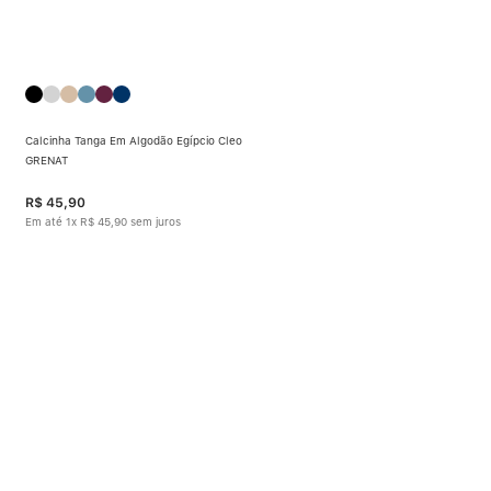
Calcinha Tanga Em Algodão Egípcio Cleo
GRENAT
R$
45
,
90
Em até
1
x
R$
45
,
90
sem juros