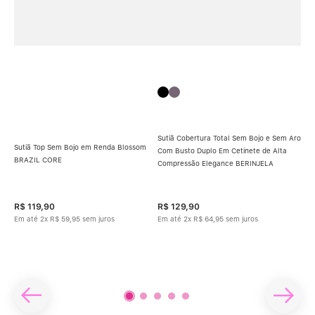
Sutiã Cobertura Total Sem Bojo e Sem Aro
Sutiã Top Sem Bojo em Renda Blossom
Com Busto Duplo Em Cetinete de Alta
Sut
BRAZIL CORE
Compressão Elegance BERINJELA
Em 
PRE
R$
119
,
90
R$
129
,
90
R$
Em até
2
x
R$
59
,
95
sem juros
Em até
2
x
R$
64
,
95
sem juros
Em 