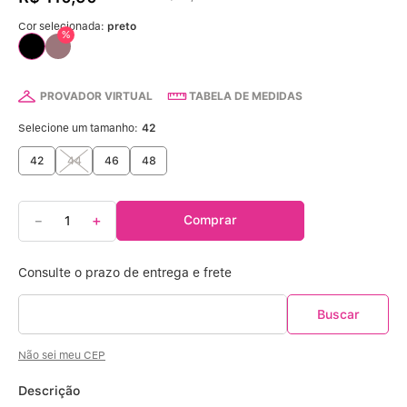
Calcinha Algodão
5
º
Cor selecionada:
preto
%
Calcinha Cintura Alta
6
º
Multifuncional
7
º
PROVADOR VIRTUAL
TABELA DE MEDIDAS
Selecione um tamanho:
42
Algodão Egípcio
8
º
42
44
46
48
Sutiã Sustentação
9
º
－
＋
Comprar
Extensor
10
º
Não sei meu CEP
Descrição