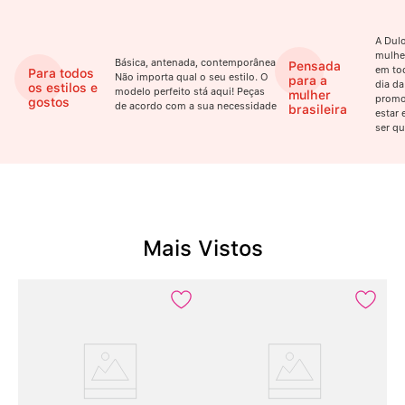
A Dulo
mulhe
Básica, antenada, contemporânea.
Pensada
em to
Para todos
Não importa qual o seu estilo. O
para a
dia da
os estilos e
modelo perfeito stá aqui! Peças
mulher
promo
gostos
de acordo com a sua necessidade
brasileira
estar 
ser qu
Mais Vistos
2