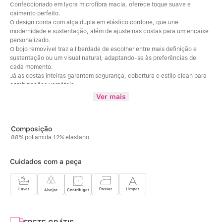
Confeccionado em lycra microfibra macia, oferece toque suave e 
caimento perfeito. 
O design conta com alça dupla em elástico cordone, que une 
modernidade e sustentação, além de ajuste nas costas para um encaixe 
personalizado. 
O bojo removível traz a liberdade de escolher entre mais definição e 
sustentação ou um visual natural, adaptando-se às preferências de 
cada momento. 
Já as costas inteiras garantem segurança, cobertura e estilo clean para 
combinações versáteis. 
Um top pensado para quem busca praticidade sem abrir mão da 
Ver mais
feminilidade – perfeito para viver o cotidiano com confiança e bem-
estar. 
Conforto, estilo e versatilidade em uma única peça. 
O Top Cotidien foi criado para acompanhar a rotina com leveza, seja no 
88% poliamida 12% elastano
dia a dia, na academia ou em produções casuais como outwear.
Cuidados com a peça
Limpar
Lavar
Passar
Centrifugar
Alvejar