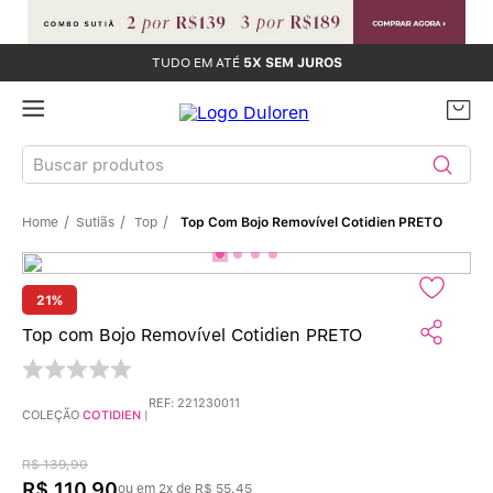
TUDO EM ATÉ
5X SEM JUROS
Buscar produtos
Sutiãs
Top
Top Com Bojo Removível Cotidien PRETO
TERMOS MAIS BUSCADOS
Sutiãs
1
º
21%
Calcinhas
2
º
Top com Bojo Removível Cotidien PRETO
Sutiã Bojo
3
º
REF
:
221230011
COLEÇÃO
COTIDIEN
|
Conjunto
4
º
R$
139
,
90
R$
110
,
90
ou em
2
x de
R$
55
,
45