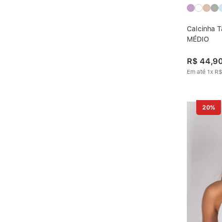
Calcinha 
MÉDIO
R$
44
,
9
Em até
1
x
R
20%