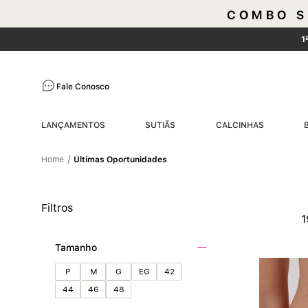
1
Fale Conosco
LANÇAMENTOS
SUTIÃS
CALCINHAS
Últimas Oportunidades
Filtros
Tamanho
P
M
G
EG
42
44
46
48