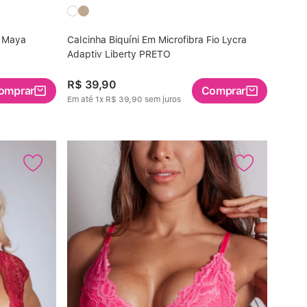
a Maya
Calcinha Biquíni Em Microfibra Fio Lycra
Adaptiv Liberty PRETO
R$
39
,
90
omprar
Comprar
Em até
1
x
R$
39
,
90
sem juros