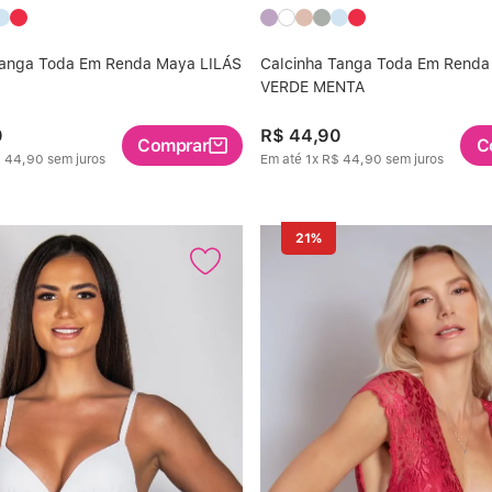
Tanga Toda Em Renda Maya LILÁS
Calcinha Tanga Toda Em Rend
VERDE MENTA
0
R$
44
,
90
Comprar
C
$
44
,
90
sem juros
Em até
1
x
R$
44
,
90
sem juros
21%