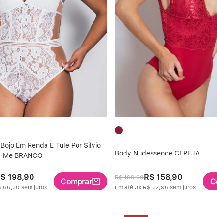
ojo Em Renda E Tule Por Silvio
Body Nudessence CEREJA
ry Me BRANCO
R$
198
,
90
R$
158
,
90
R$
199
,
90
Comprar
C
$
66
,
30
sem juros
Em até
3
x
R$
52
,
96
sem juros