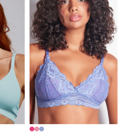
Calcinha Cintura Alta
º
Multifuncional
º
Algodão Egípcio
º
Sutiã Sustentação
º
Sutiã Bojo Aro
º