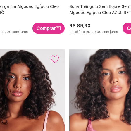
Tanga Em Algodão Egípcio Cleo
Sutiã Triângulo Sem Bojo e Sem
RÔ
Algodão Egípcio Cleo AZUL RE
0
R$
89
,
90
Comprar
C
$
45
,
90
sem juros
Em até
1
x
R$
89
,
90
sem juros