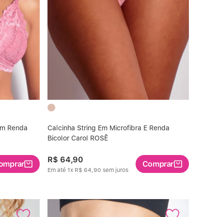
Em Renda
Calcinha String Em Microfibra E Renda
Bicolor Carol ROSÊ
R$
64
,
90
omprar
Comprar
Em até
1
x
R$
64
,
90
sem juros