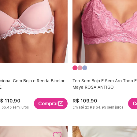
icional Com Bojo e Renda Bicolor
Top Sem Bojo E Sem Aro Todo 
Ê
Maya ROSA ANTIGO
$
110
,
90
R$
109
,
90
Comprar
C
$
55
,
45
sem juros
Em até
2
x
R$
54
,
95
sem juros