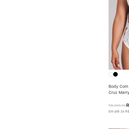
Body Com B
Cruz Mar
R$
249
,
90
Em até
3
x
R