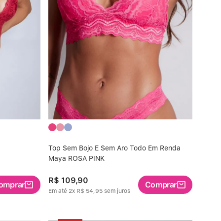
Top Sem Bojo E Sem Aro Todo Em Renda
Maya ROSA PINK
R$
109
,
90
omprar
Comprar
Em até
2
x
R$
54
,
95
sem juros