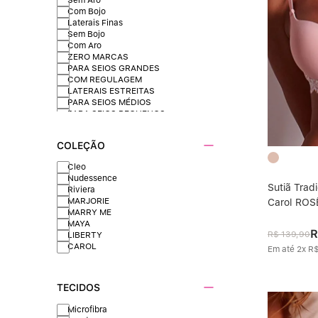
Com Bojo
Laterais Finas
Sem Bojo
Com Aro
ZERO MARCAS
PARA SEIOS GRANDES
COM REGULAGEM
LATERAIS ESTREITAS
PARA SEIOS MÉDIOS
PARA SEIOS PEQUENOS
BOJO REMOVIVEL
PARA SEIOS FLÁCIDOS
COLEÇÃO
PARA SEIOS SEPARADOS
LEVANTA E MODELA
Cleo
Nudessence
Sutiã Trad
Riviera
MARJORIE
Carol ROS
MARRY ME
MAYA
R
R$
139
,
90
LIBERTY
CAROL
Em até
2
x
R
TECIDOS
Microfibra