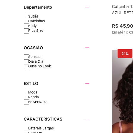
Calcinha 
Departamento
AZUL RET
Sutiãs
Calcinhas
R$
45
,
9
Body
Plus Size
Em até
1
x
R
OCASIÃO
21%
Sensual
Dia a Dia
Ouse no Look
ESTILO
Moda
Renda
ESSENCIAL
CARACTERÍSTICAS
Laterais Largas
Sem Aro