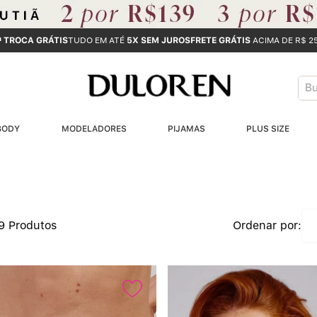
ª TROCA GRÁTIS
TUDO EM ATÉ
5X SEM JUROS
FRETE GRÁTIS
ACIMA DE R$ 2
Bus
T
BODY
MODELADORES
PIJAMAS
PLUS SIZE
B
1
2
19
Produtos
3
4
5