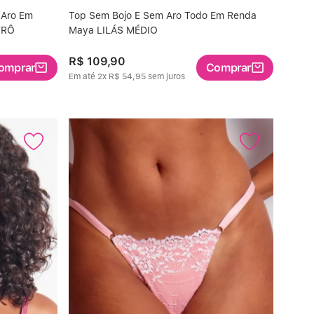
 Aro Em
Top Sem Bojo E Sem Aro Todo Em Renda
TRÔ
Maya LILÁS MÉDIO
R$
109
,
90
omprar
Comprar
Em até
2
x
R$
54
,
95
sem juros