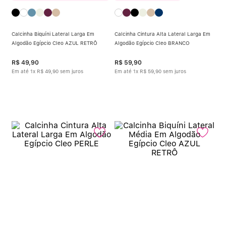
Calcinha Biquíni Lateral Larga Em
Calcinha Cintura Alta Lateral Larga Em
Algodão Egípcio Cleo AZUL RETRÔ
Algodão Egípcio Cleo BRANCO
R$
49
,
90
R$
59
,
90
Em até
1
x
R$
49
,
90
sem juros
Em até
1
x
R$
59
,
90
sem juros