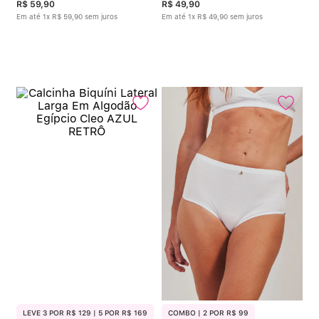
R$
59
,
90
R$
49
,
90
Em até
1
x
R$
59
,
90
sem juros
Em até
1
x
R$
49
,
90
sem juros
LEVE 3 POR R$ 129 | 5 POR R$ 169
COMBO | 2 POR R$ 99