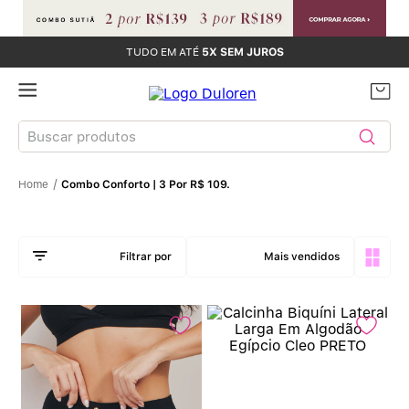
TUDO EM ATÉ
5X SEM JUROS
Buscar produtos
Combo Conforto | 3 Por R$ 109.
TERMOS MAIS BUSCADOS
Sutiãs
1
º
Mais vendidos
Calcinhas
2
º
Sutiã Bojo
3
º
Conjunto
4
º