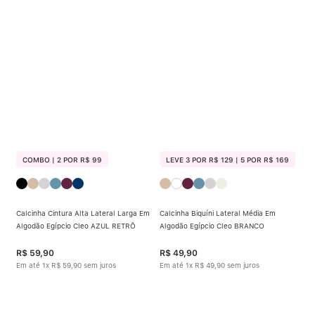
COMBO | 2 POR R$ 99
LEVE 3 POR R$ 129 | 5 POR R$ 169
Calcinha Cintura Alta Lateral Larga Em
Calcinha Biquíni Lateral Média Em
Algodão Egípcio Cleo AZUL RETRÔ
Algodão Egípcio Cleo BRANCO
R$
59
,
90
R$
49
,
90
Em até
1
x
R$
59
,
90
sem juros
Em até
1
x
R$
49
,
90
sem juros