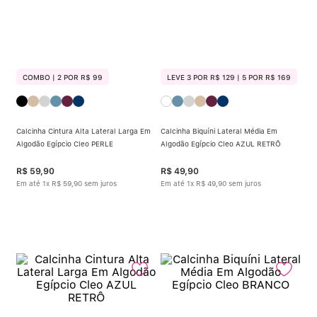
COMBO | 2 POR R$ 99
LEVE 3 POR R$ 129 | 5 POR R$ 169
Calcinha Cintura Alta Lateral Larga Em
Calcinha Biquíni Lateral Média Em
Algodão Egípcio Cleo PERLE
Algodão Egípcio Cleo AZUL RETRÔ
R$
59
,
90
R$
49
,
90
Em até
1
x
R$
59
,
90
sem juros
Em até
1
x
R$
49
,
90
sem juros