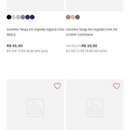
Calcinha Tanga Em Algodão Egípcio Cleo
Calcinha Tanga Em Algodão Com Fio
PERLE
LYCRA® CASTANHA
R$
45
,
90
R$
39
,
90
R$
30
,
90
Em até
1
x
R$
45
,
90
sem juros
Em até
1
x
R$
30
,
90
sem juros