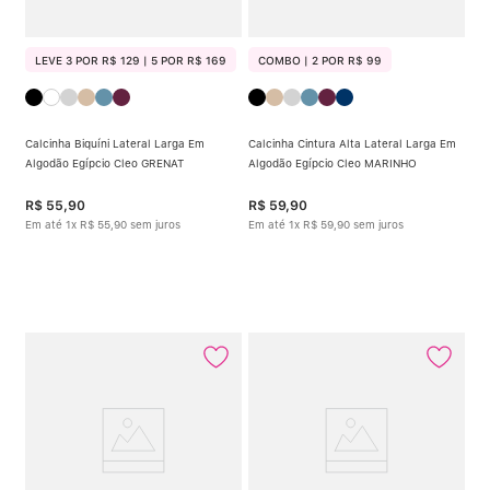
LEVE 3 POR R$ 129 | 5 POR R$ 169
COMBO | 2 POR R$ 99
Calcinha Biquíni Lateral Larga Em
Calcinha Cintura Alta Lateral Larga Em
Algodão Egípcio Cleo GRENAT
Algodão Egípcio Cleo MARINHO
R$
55
,
90
R$
59
,
90
Em até
1
x
R$
55
,
90
sem juros
Em até
1
x
R$
59
,
90
sem juros