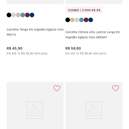
COMBO | 2 POR R$ 99
Calcinha Tanga Em Algodão Egípcio Cleo
Calcinha Cintura Alta Lateral Larga Em
PRETO
Algodão Egípcio Cleo GRENAT
R$
45
,
90
R$
59
,
90
Em até
1
x
R$
45
,
90
sem juros
Em até
1
x
R$
59
,
90
sem juros