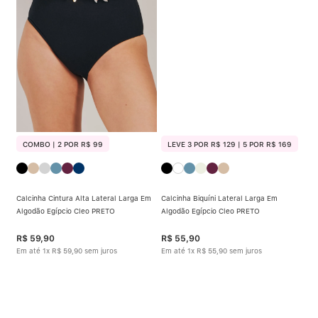
Calcinha Algodão
5
º
Calcinha Cintura Alta
6
º
Multifuncional
7
º
Algodão Egípcio
8
º
Sutiã Sustentação
9
º
COMBO | 2 POR R$ 99
LEVE 3 POR R$ 129 | 5 POR R$ 169
Sutiã Bojo Aro
10
º
Calcinha Cintura Alta Lateral Larga Em
Calcinha Biquíni Lateral Larga Em
Algodão Egípcio Cleo PRETO
Algodão Egípcio Cleo PRETO
R$
59
,
90
R$
55
,
90
Em até
1
x
R$
59
,
90
sem juros
Em até
1
x
R$
55
,
90
sem juros