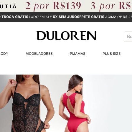
ª TROCA GRÁTIS
TUDO EM ATÉ
5X SEM JUROS
FRETE GRÁTIS
ACIMA DE R$ 2
Bus
T
BODY
MODELADORES
PIJAMAS
PLUS SIZE
B
1
2
3
4
5