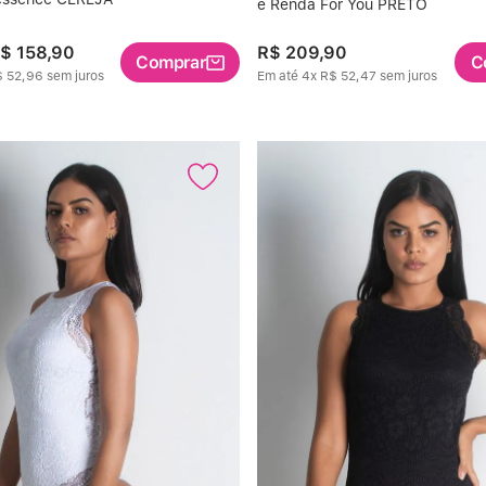
e Renda For You PRETO
$
158
,
90
R$
209
,
90
Comprar
C
$
52
,
96
sem juros
Em até
4
x
R$
52
,
47
sem juros