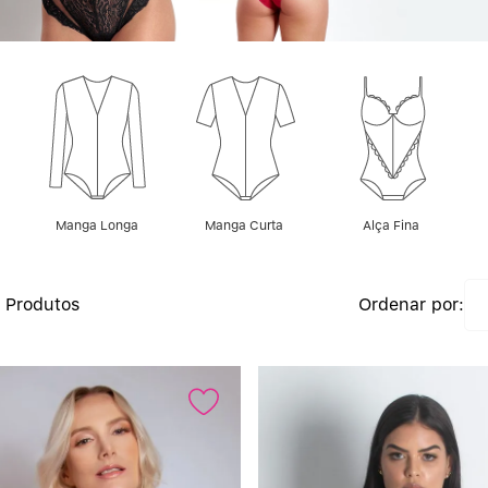
6
7
8
9
Manga Longa
Manga Curta
Alça Fina
10
5
Produtos