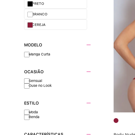
PRETO
BRANCO
CEREJA
MODELO
Manga Curta
OCASIÃO
Sensual
Ouse no Look
ESTILO
Moda
Renda
CARACTERÍSTICAS
Body Nud