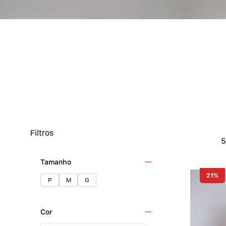
Filtros
Tamanho
21%
P
M
G
Cor