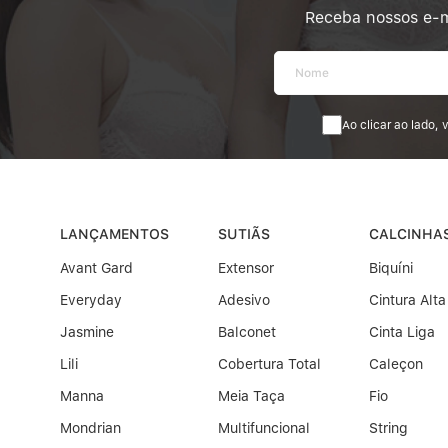
Receba nossos e-m
Ao clicar ao lado,
LANÇAMENTOS
SUTIÃS
CALCINHA
Avant Gard
Extensor
Biquíni
Everyday
Adesivo
Cintura Alta
Jasmine
Balconet
Cinta Liga
Lili
Cobertura Total
Caleçon
Manna
Meia Taça
Fio
Mondrian
Multifuncional
String