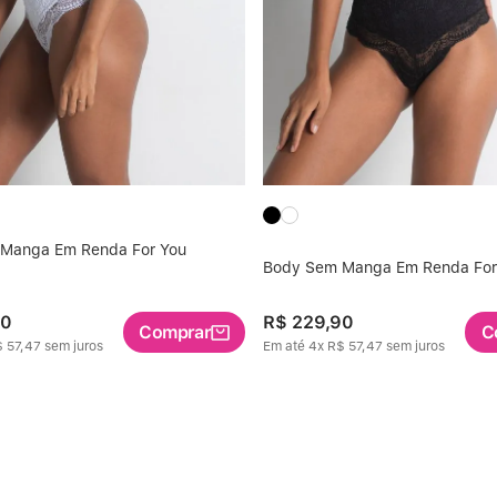
Manga Em Renda For You
Body Sem Manga Em Renda Fo
0
R$
229
,
90
Comprar
C
$
57
,
47
sem juros
Em até
4
x
R$
57
,
47
sem juros