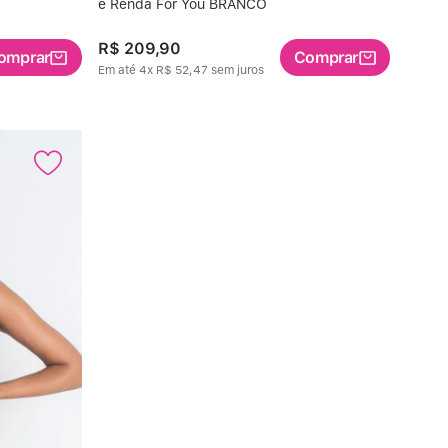
e Renda For You BRANCO
R$
209
,
90
omprar
Comprar
Em até
4
x
R$
52
,
47
sem juros