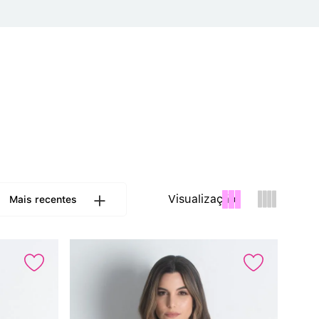
Calcinha Cintura Alta
º
Multifuncional
º
Algodão Egípcio
º
Sutiã Sustentação
º
Modal
º
Visualização:
Mais recentes