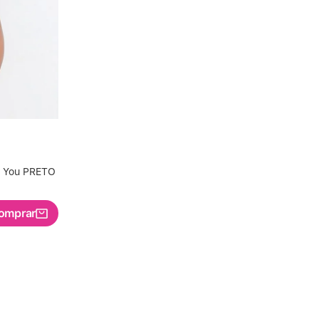
r You PRETO
omprar