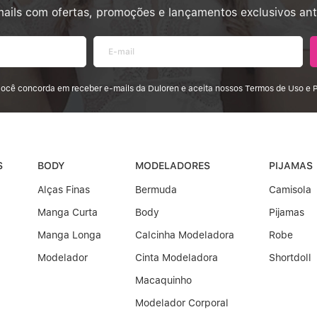
ails com ofertas, promoções e lançamentos exclusivos an
 você concorda em receber e-mails da Duloren e aceita nossos Termos de Uso e P
S
BODY
MODELADORES
PIJAMAS
Alças Finas
Bermuda
Camisola
Manga Curta
Body
Pijamas
Manga Longa
Calcinha Modeladora
Robe
Modelador
Cinta Modeladora
Shortdoll
Macaquinho
Modelador Corporal