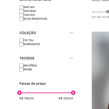
Sem Aro
Sem Bojo
R
R$
199
,
90
Com Aro
Em até
3
x
R
BOJO REMOVIVEL
COLEÇÃO
For You
Nudessence
TECIDOS
Microfibra
Renda
Faixas de preço
R$ 158,00
R$ 230,00