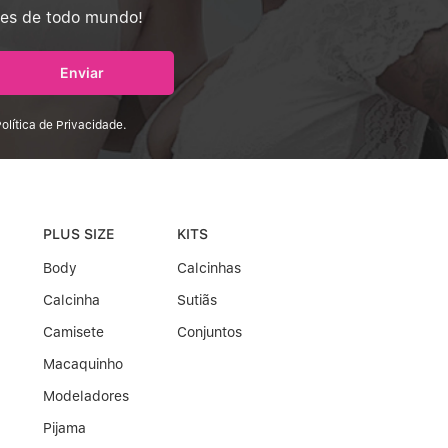
tes de todo mundo!
Enviar
olítica de Privacidade.
PLUS SIZE
KITS
Body
Calcinhas
Calcinha
Sutiãs
Camisete
Conjuntos
Macaquinho
Modeladores
Pijama