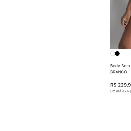
Body Sem 
BRANCO
R$
229
,
9
Em até
4
x
R