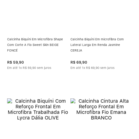
Calcinha Biquíni Em Microfibra Shape
Calcinha Biquíni Em microfibra Com
Com Corte A Fio Sweet Skin BEIGE
Lateral Larga Em Renda Jasmine
FONCÉ
CEREJA
R$
59
,
90
R$
69
,
90
Em até
1
x
R$
59
,
90
sem juros
Em até
1
x
R$
69
,
90
sem juros