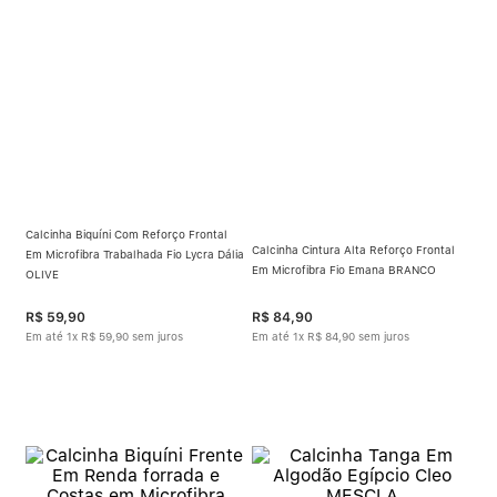
Calcinha Biquíni Com Reforço Frontal
Calcinha Cintura Alta Reforço Frontal
Em Microfibra Trabalhada Fio Lycra Dália
Em Microfibra Fio Emana BRANCO
OLIVE
R$
59
,
90
R$
84
,
90
Em até
1
x
R$
59
,
90
sem juros
Em até
1
x
R$
84
,
90
sem juros