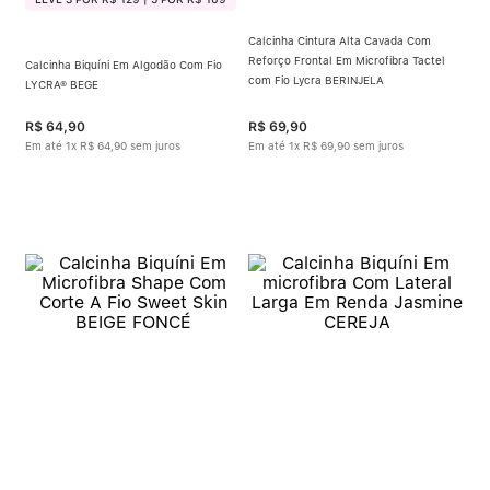
Calcinha Cintura Alta Cavada Com
Reforço Frontal Em Microfibra Tactel
Calcinha Biquíni Em Algodão Com Fio
com Fio Lycra BERINJELA
LYCRA® BEGE
R$
64
,
90
R$
69
,
90
Em até
1
x
R$
64
,
90
sem juros
Em até
1
x
R$
69
,
90
sem juros