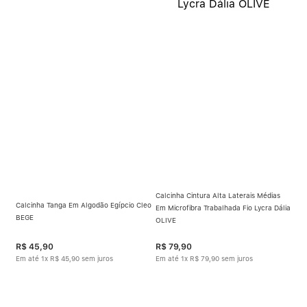
Calcinha Cintura Alta Laterais Médias
Calcinha Tanga Em Algodão Egípcio Cleo
Em Microfibra Trabalhada Fio Lycra Dália
BEGE
OLIVE
R$
45
,
90
R$
79
,
90
Em até
1
x
R$
45
,
90
sem juros
Em até
1
x
R$
79
,
90
sem juros