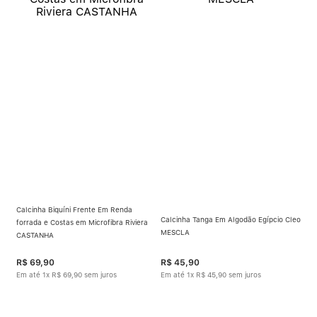
Calcinha Biquíni Frente Em Renda
Calcinha Tanga Em Algodão Egípcio Cleo
forrada e Costas em Microfibra Riviera
MESCLA
CASTANHA
R$
69
,
90
R$
45
,
90
Em até
1
x
R$
69
,
90
sem juros
Em até
1
x
R$
45
,
90
sem juros