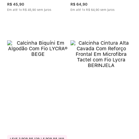
R$
45
,
90
R$
64
,
90
Em até
1
x
R$
45
,
90
sem juros
Em até
1
x
R$
64
,
90
sem juros
LEVE 3 POR R$ 129 | 5 POR R$ 169