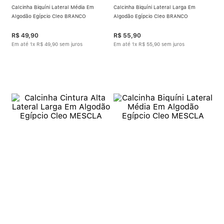
Calcinha Biquíni Lateral Média Em
Calcinha Biquíni Lateral Larga Em
Algodão Egípcio Cleo BRANCO
Algodão Egípcio Cleo BRANCO
R$
49
,
90
R$
55
,
90
Em até
1
x
R$
49
,
90
sem juros
Em até
1
x
R$
55
,
90
sem juros