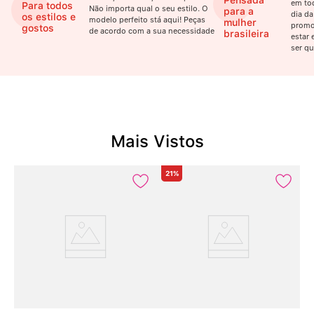
Pensada
em to
Para todos
Não importa qual o seu estilo. O
para a
dia da
os estilos e
modelo perfeito stá aqui! Peças
mulher
promo
gostos
de acordo com a sua necessidade
brasileira
estar 
ser qu
Mais Vistos
21%