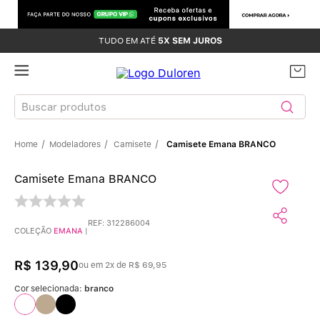
TUDO EM ATÉ
5X SEM JUROS
Buscar produtos
Modeladores
Camisete
Camisete Emana BRANCO
TERMOS MAIS BUSCADOS
Camisete Emana BRANCO
Sutiãs
1
º
Calcinhas
2
º
REF
:
312286004
COLEÇÃO
EMANA
|
Sutiã Bojo
3
º
R$
139
,
90
ou em
2
x de
R$
69
,
95
Conjunto
4
º
Cor selecionada:
branco