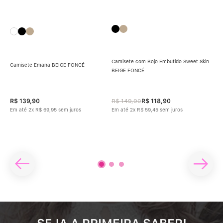
Camisete com Bojo Embutido Sweet Skin
Camisete Emana BEIGE FONCÉ
BEIGE FONCÉ
Cam
R$
139
,
90
R$
149
,
90
R$
118
,
90
R$
Em até
2
x
R$
69
,
95
sem juros
Em até
2
x
R$
59
,
45
sem juros
Em 