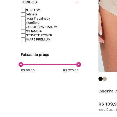
TECIDOS
DUBLADO
Cetinete
Lycra Trabalhada
Microfibra
MICROFIBRA EMANA®
POLIAMIDA
CETINETE POWER
SHAPE PREMIUM
Faixas de preço
R$ 89,00
R$ 220,00
Calcinha C
R$
109
,
9
Em até
2
x
R