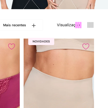
Calcinha Cintura Alta
º
Multifuncional
º
Visualização:
Mais recentes
Algodão Egípcio
º
NOVIDADES
Sutiã Sustentação
º
Extensor
º