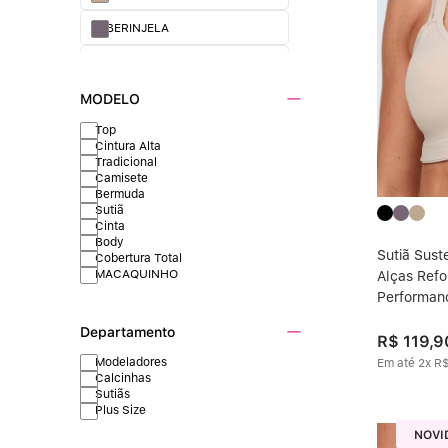
BERINJELA
CASTANHA
MODELO
Top
Cintura Alta
Tradicional
Camisete
Bermuda
Sutiã
Cinta
Body
Sutiã Sust
Cobertura Total
MACAQUINHO
Alças Refo
Performan
Departamento
R$
119
,
9
Modeladores
Em até
2
x
R
Calcinhas
Sutiãs
Plus Size
NOVI