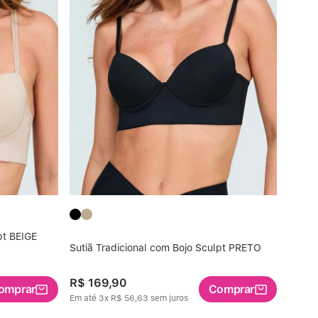
pt BEIGE
Sutiã Tradicional com Bojo Sculpt PRETO
R$
169
,
90
omprar
Comprar
Em até
3
x
R$
56
,
63
sem juros