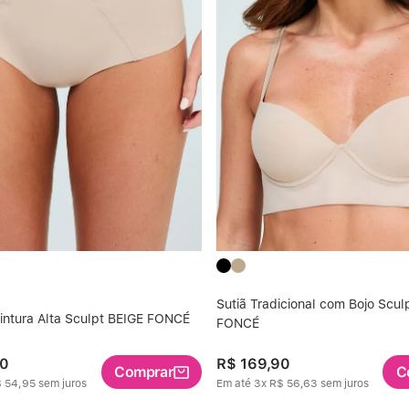
Sutiã Tradicional com Bojo Scul
intura Alta Sculpt BEIGE FONCÉ
FONCÉ
0
R$
169
,
90
Comprar
C
$
54
,
95
sem juros
Em até
3
x
R$
56
,
63
sem juros