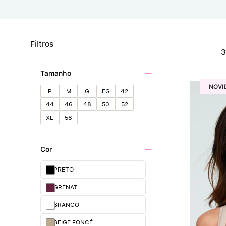
Filtros
Tamanho
NOVI
P
M
G
EG
42
44
46
48
50
52
XL
58
Cor
PRETO
GRENAT
BRANCO
BEIGE FONCÉ