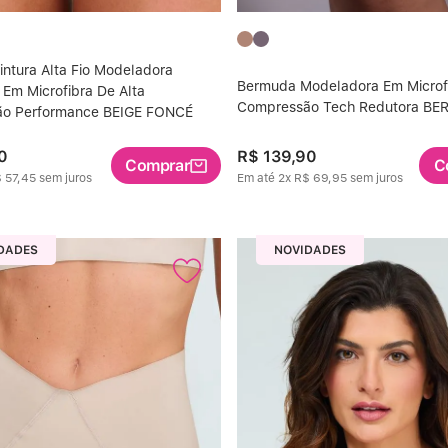
intura Alta Fio Modeladora
Bermuda Modeladora Em Microfi
Em Microfibra De Alta
Compressão Tech Redutora BE
o Performance BEIGE FONCÉ
0
R$
139
,
90
Comprar
C
$
57
,
45
sem juros
Em até
2
x
R$
69
,
95
sem juros
DADES
NOVIDADES