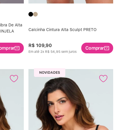
bra De Alta
Calcinha Cintura Alta Sculpt PRETO
RINJELA
R$
109
,
90
omprar
Comprar
Em até
2
x
R$
54
,
95
sem juros
NOVIDADES