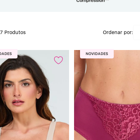
6
7
37
Produtos
8
DADES
NOVIDADES
9
10