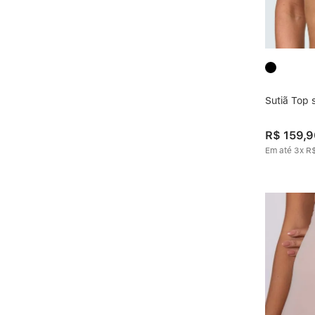
Sutiã Top
R$
159
,
9
Em até
3
x
R