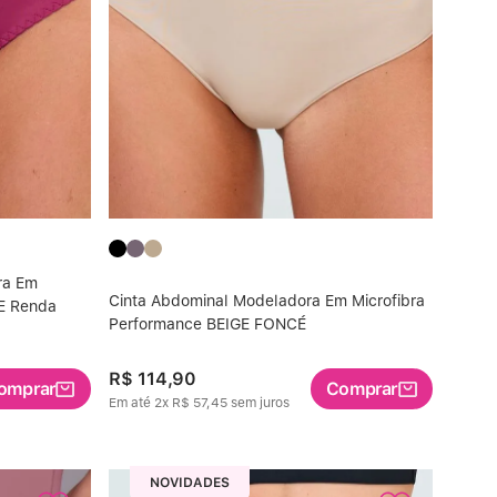
ra Em
Cinta Abdominal Modeladora Em Microfibra
 E Renda
Performance BEIGE FONCÉ
R$
114
,
90
omprar
Comprar
Em até
2
x
R$
57
,
45
sem juros
NOVIDADES