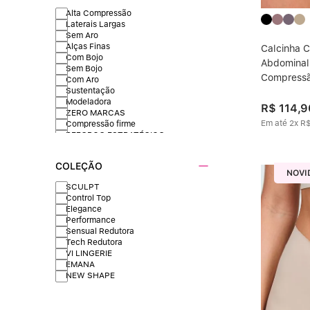
Alta Compressão
Laterais Largas
Sem Aro
Alças Finas
Calcinha C
Com Bojo
Abdominal 
Sem Bojo
Compressã
Com Aro
Sustentação
Modeladora
R$
114
,
9
ZERO MARCAS
Em até
2
x
R
Compressão firme
REFORÇO ESTRATÉGICO
DISFARÇA BARRIGA
MAIOR COBERTURA
COLEÇÃO
POS-PARTO E MATERNIDADE
NOVI
DISFARÇA IMPERFEIÇÕES
SCULPT
POS-CIRURGICO
Control Top
LEVANTA E MODELA
Elegance
GESTAÇÃO E AMAMENTAÇÃO
Performance
FECHAMENTO FRONTAL
Sensual Redutora
REDUTOR DE TAMANHO
Tech Redutora
DISFAÇA CULOTE
VI LINGERIE
DISFARÇA CULOTE
EMANA
NEW SHAPE