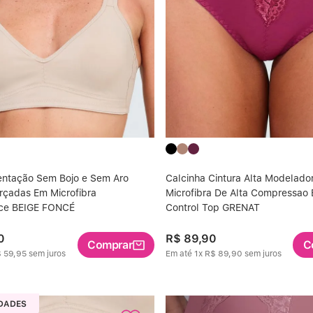
entação Sem Bojo e Sem Aro
Calcinha Cintura Alta Modelado
rçadas Em Microfibra
Microfibra De Alta Compressao
ce BEIGE FONCÉ
Control Top GRENAT
0
R$
89
,
90
Comprar
C
$
59
,
95
sem juros
Em até
1
x
R$
89
,
90
sem juros
DADES