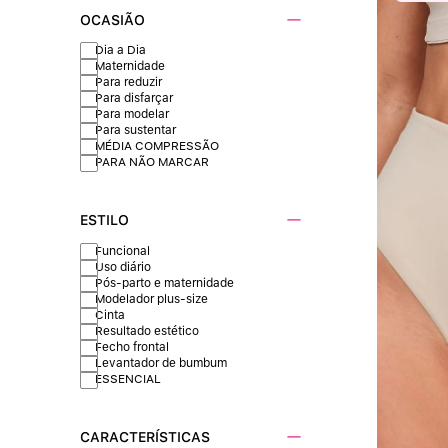
OCASIÃO
Dia a Dia
Maternidade
Para reduzir
Para disfarçar
Para modelar
Para sustentar
MÉDIA COMPRESSÃO
PARA NÃO MARCAR
ESTILO
Funcional
Uso diário
Pós-parto e maternidade
Modelador plus-size
Cinta
Resultado estético
Fecho frontal
Levantador de bumbum
ESSENCIAL
CARACTERÍSTICAS