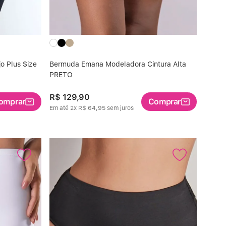
o Plus Size
Bermuda Emana Modeladora Cintura Alta
PRETO
R$
129
,
90
omprar
Comprar
Em até
2
x
R$
64
,
95
sem juros