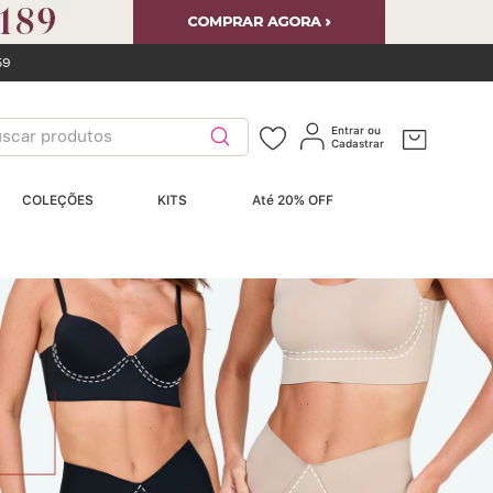
59
car produtos
Entrar ou
Cadastrar
ERMOS MAIS
COLEÇÕES
KITS
Até 20% OFF
USCADOS
Sutiãs
º
Calcinhas
º
Sutiã Bojo
º
Conjunto
º
Calcinha Algodão
º