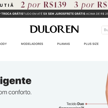
ª TROCA GRÁTIS
TUDO EM ATÉ
5X SEM JUROS
FRETE GRÁTIS
ACIMA DE R$ 2
Bus
T
BODY
MODELADORES
PIJAMAS
PLUS SIZE
B
1
2
3
4
5