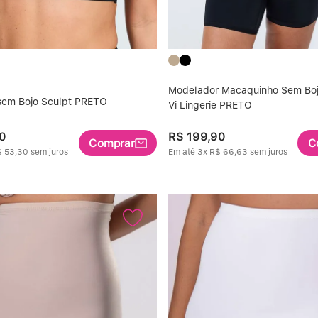
Modelador Macaquinho Sem Boj
 sem Bojo Sculpt PRETO
Vi Lingerie PRETO
0
R$
199
,
90
Comprar
C
$
53
,
30
sem juros
Em até
3
x
R$
66
,
63
sem juros