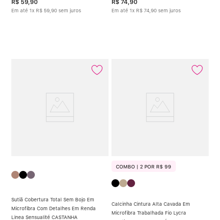
R$
59
,
90
R$
74
,
90
Em até
1
x
R$
59
,
90
sem juros
Em até
1
x
R$
74
,
90
sem juros
COMBO | 2 POR R$ 99
Sutiã Cobertura Total Sem Bojo Em
Calcinha Cintura Alta Cavada Em
Microfibra Com Detalhes Em Renda
Microfibra Trabalhada Fio Lycra
Linea Sensualité CASTANHA