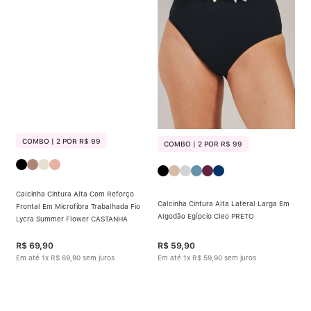
Calcinha Algodão
5
º
Calcinha Cintura Alta
6
º
Multifuncional
7
º
Algodão Egípcio
8
º
Sutiã Sustentação
9
º
COMBO | 2 POR R$ 99
COMBO | 2 POR R$ 99
Sutiã Bojo Aro
10
º
Calcinha Cintura Alta Com Reforço
Calcinha Cintura Alta Lateral Larga Em
Frontal Em Microfibra Trabalhada Fio
Algodão Egípcio Cleo PRETO
Lycra Summer Flower CASTANHA
R$
69
,
90
R$
59
,
90
Em até
1
x
R$
69
,
90
sem juros
Em até
1
x
R$
59
,
90
sem juros