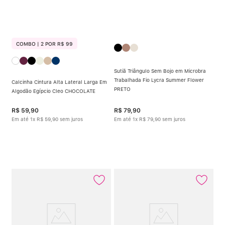
COMBO | 2 POR R$ 99
Sutiã Triângulo Sem Bojo em Microbra
Trabalhada Fio Lycra Summer Flower
Calcinha Cintura Alta Lateral Larga Em
PRETO
Algodão Egípcio Cleo CHOCOLATE
R$
59
,
90
R$
79
,
90
Em até
1
x
R$
59
,
90
sem juros
Em até
1
x
R$
79
,
90
sem juros