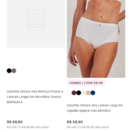
COMBO | 2 POR R$ 99
Calcinha Cintura Alta Reforço Frontal e
Laterais Largas Em Microfibra Control
BERINJELA
Calcinha Cintura Alta Lateral Larga Em
Algodão Egípcio Cleo BRANCO
R$
69
,
90
R$
59
,
90
Em até
1
x
R$
69
,
90
sem juros
Em até
1
x
R$
59
,
90
sem juros