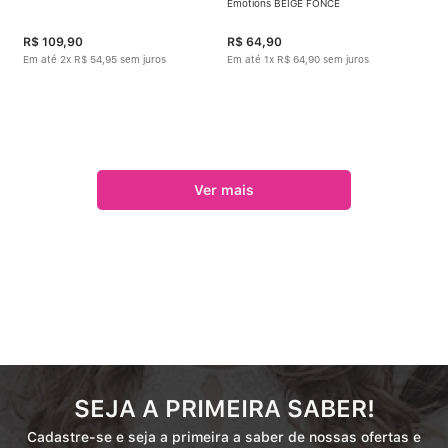
Emotions BEIGE FONCÉ
R$
109
,
90
R$
64
,
90
Em até
2
x
R$
54
,
95
sem juros
Em até
1
x
R$
64
,
90
sem juros
SEJA A PRIMEIRA SABER!
Cadastre-se e seja a primeira a saber de nossas ofertas e