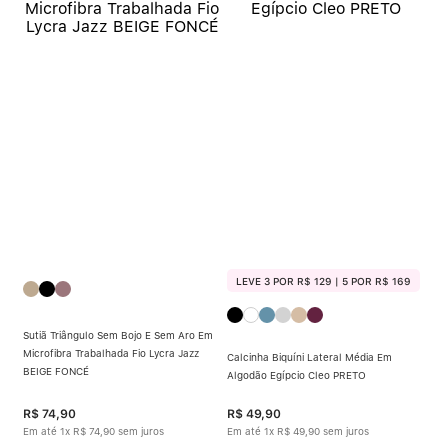
LEVE 3 POR R$ 129 | 5 POR R$ 169
Sutiã Triângulo Sem Bojo E Sem Aro Em
Microfibra Trabalhada Fio Lycra Jazz
Calcinha Biquíni Lateral Média Em
BEIGE FONCÉ
Algodão Egípcio Cleo PRETO
R$
74
,
90
R$
49
,
90
Em até
1
x
R$
74
,
90
sem juros
Em até
1
x
R$
49
,
90
sem juros