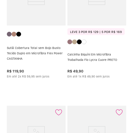
LEVE 3 POR R$ 129 | 5 POR R$ 169
Sutiã Cobertura Total sem Bojo Busto
Tecido Duplo em Microfibra Flex Power
Calcinha Biquíni Em Microfibra
CASTANHA
Trabalhada Fio Lycra Cuore PRETO
R$
119
,
90
R$
49
,
90
Em até
2
x
R$
59
,
95
sem juros
Em até
1
x
R$
49
,
90
sem juros