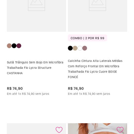
COMBO | 2 POR R$ 99
Calcinha Cintura Alta Laterais Médias
Sutiã Triângulo Sem Bojo Em Microfibra
Com Reforço Frontal Em Microfibra
Trabalhada Fio Lycra Structure
Trabalhada Fio Lycra Cuore BEIGE
CASTANHA
FONCÉ
R$
74
,
90
R$
74
,
90
Em até
1
x
R$
74
,
90
sem juros
Em até
1
x
R$
74
,
90
sem juros