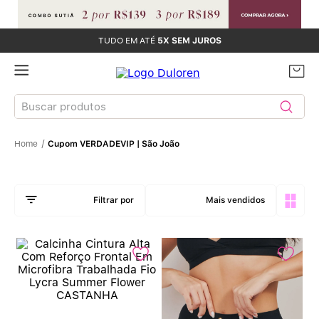
TUDO EM ATÉ
5X SEM JUROS
Buscar produtos
Cupom VERDADEVIP | São João
TERMOS MAIS BUSCADOS
Sutiãs
1
º
Mais vendidos
Calcinhas
2
º
Sutiã Bojo
3
º
Conjunto
4
º