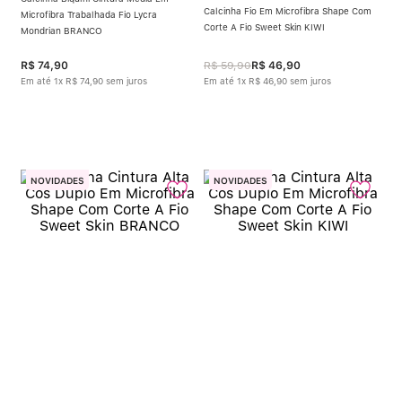
Calcinha Fio Em Microfibra Shape Com
Microfibra Trabalhada Fio Lycra
Corte A Fio Sweet Skin KIWI
Mondrian BRANCO
R$
74
,
90
R$
59
,
90
R$
46
,
90
Em até
1
x
R$
74
,
90
sem juros
Em até
1
x
R$
46
,
90
sem juros
NOVIDADES
NOVIDADES