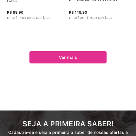
FONCÉ
R$
69
,
90
R$
149
,
90
Em até
1
x
R$
69
,
90
sem juros
Em até
2
x
R$
74
,
95
sem juros
SEJA A PRIMEIRA SABER!
Cadastre-se e seja a primeira a saber de nossas ofertas e