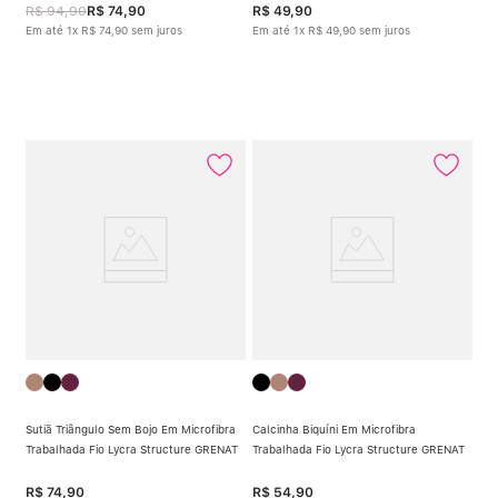
R$
94
,
90
R$
74
,
90
R$
49
,
90
Em até
1
x
R$
74
,
90
sem juros
Em até
1
x
R$
49
,
90
sem juros
Sutiã Triângulo Sem Bojo Em Microfibra
Calcinha Biquíni Em Microfibra
Trabalhada Fio Lycra Structure GRENAT
Trabalhada Fio Lycra Structure GRENAT
R$
74
,
90
R$
54
,
90