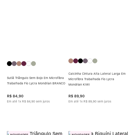
Calcinha Algodão
5
º
Calcinha Cintura Alta
6
º
Modal
7
º
Multifuncional
8
º
Algodão Egípcio
9
º
Calcinha Cintura Alta Lateral Larga Em
Sutiã Sustentação
10
º
Sutiã Triângulo Sem Bojo Em Microfibra
Microfibra Trabalhada Fio Lycra
Trabalhada Fio Lycra Mondrian BRANCO
Mondrian KIWI
R$
84
,
90
R$
89
,
90
Em até
1
x
R$
84
,
90
sem juros
Em até
1
x
R$
89
,
90
sem juros
NOVIDADES
NOVIDADES