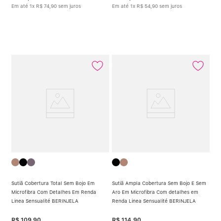
Em até
1
x
R$
74
,
90
sem juros
Em até
1
x
R$
54
,
90
sem juros
Sutiã Cobertura Total Sem Bojo Em
Sutiã Ampla Cobertura Sem Bojo E Sem
Microfibra Com Detalhes Em Renda
Aro Em Microfibra Com detalhes em
Linea Sensualité BERINJELA
Renda Linea Sensualité BERINJELA
R$
109
,
90
R$
114
,
90