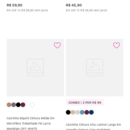
R$
59
,
90
R$
45
,
90
Em até
1
x
R$
59
,
90
sem juros
Em até
1
x
R$
45
,
90
sem juros
COMBO | 2 POR R$ 99
Calcinha Biquíni Cintura Média Em
Microfibra Trabalhada Fio Lycra
Calcinha Cintura Alta Lateral Larga Em
Mondrian OFF-WHITE
Algodão Egípcio Cleo MARINHO