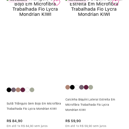
Calcinha Biquíni Lateral Estreita Em
Sutiã Triângulo Sem Bojo Em Microfibra
Microfibra Trabalhada Fio Lycra
Trabalhada Fio Lycra Mondrian KIWI
Mondrian KIWI
R$
84
,
90
R$
59
,
90
Em até
1
x
R$
84
,
90
sem juros
Em até
1
x
R$
59
,
90
sem juros