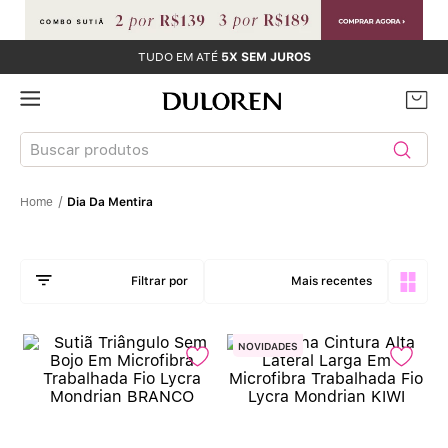
TUDO EM ATÉ
5X SEM JUROS
Buscar produtos
Dia Da Mentira
TERMOS MAIS BUSCADOS
Sutiãs
1
º
Mais recentes
Calcinhas
2
º
NOVIDADES
Sutiã Bojo
3
º
Conjunto
4
º