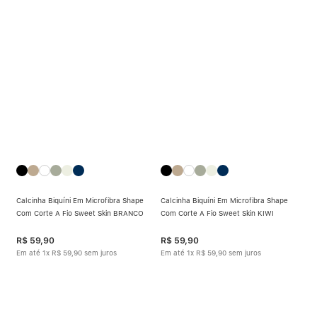
Calcinha Biquíni Em Microfibra Shape
Calcinha Biquíni Em Microfibra Shape
Com Corte A Fio Sweet Skin BRANCO
Com Corte A Fio Sweet Skin KIWI
R$
59
,
90
R$
59
,
90
Em até
1
x
R$
59
,
90
sem juros
Em até
1
x
R$
59
,
90
sem juros