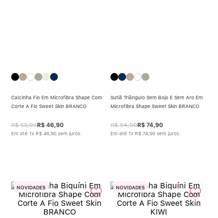
Calcinha Fio Em Microfibra Shape Com
Sutiã Triângulo Sem Bojo E Sem Aro Em
Corte A Fio Sweet Skin BRANCO
Microfibra Shape Sweet Skin BRANCO
R$
59
,
90
R$
46
,
90
R$
94
,
90
R$
74
,
90
Em até
1
x
R$
46
,
90
sem juros
Em até
1
x
R$
74
,
90
sem juros
NOVIDADES
NOVIDADES