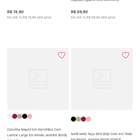
R$
74
,
90
R$
59
,
90
Em até
1
x
R$
74
,
90
sem juros
Em até
1
x
R$
59
,
90
sem juros
Calcinha Biquíni Em microfibra Com
Sutiã Meia Taça Sem Bojo Com Aro Todo
Lateral Larga Em Renda Jasmine BEIGE
Em Renda Jasmine BEIGE FONCÉ