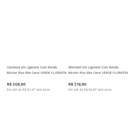
Camisola em Liganete Com Renda
Shortdoll Em Liganete Com Renda
Bicolor Plus Size Carol VERDE FLORESTA
Bicolor Plus Size Carol VERDE FLORESTA
R$
209
,
90
R$
219
,
90
Em até
4
x
R$
52
,
47
sem juros
Em até
4
x
R$
54
,
97
sem juros