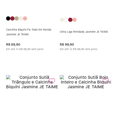
Calcinha Biquíni Fio Todo Em Renda
Cinta Liga Rendada Jasmine JE TAIME
Jasmine JE TAIME
R$
69
,
90
R$
99
,
90
Em até
1
x
R$
69
,
90
sem juros
Em até
1
x
R$
99
,
90
sem juros