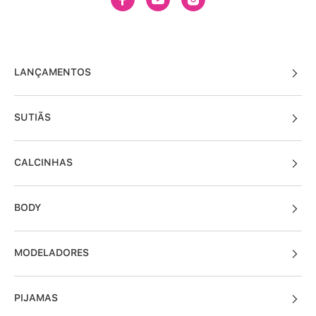
LANÇAMENTOS
SUTIÃS
CALCINHAS
BODY
MODELADORES
PIJAMAS