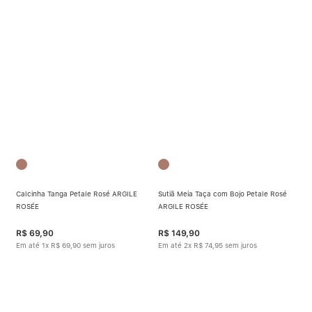
Calcinha Tanga Petale Rosé ARGILE
Sutiã Meia Taça com Bojo Petale Rosé
ROSÉE
ARGILE ROSÉE
R$
69
,
90
R$
149
,
90
Em até
1
x
R$
69
,
90
sem juros
Em até
2
x
R$
74
,
95
sem juros