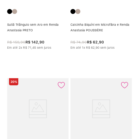
Sutiã Triângulo sem Aro em Renda
Calcinha Biquíni em Microfibra e Renda
Anastasia PRETO
Anastasia POUSSIÈRE
R$
159
,
90
R$
142
,
90
R$
74
,
90
R$
62
,
90
Em até
2
x
R$
71
,
45
sem juros
Em até
1
x
R$
62
,
90
sem juros
20%