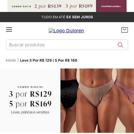
TUDO EM ATÉ
5X SEM JUROS
Buscar produtos
Leve 3 Por R$ 129 | 5 Por R$ 169
TERMOS MAIS BUSCADOS
Sutiãs
1
º
Calcinhas
2
º
Sutiã Bojo
3
º
Conjunto
4
º