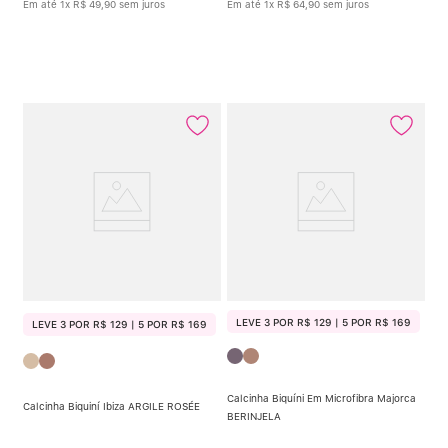
Em até
1
x
R$
49
,
90
sem juros
Em até
1
x
R$
64
,
90
sem juros
LEVE 3 POR R$ 129 | 5 POR R$ 169
LEVE 3 POR R$ 129 | 5 POR R$ 169
Calcinha Biquíni Em Microfibra Majorca
Calcinha Biquiní Ibiza ARGILE ROSÉE
BERINJELA