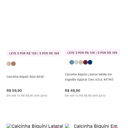
LEVE 3 POR R$ 129 | 5 POR R$ 169
LEVE 3 POR R$ 129 | 5 POR R$ 169
Calcinha Biquíni Lateral Média Em
Calcinha Biquiní Ibiza BEGE
Algodão Egípcio Cleo AZUL RETRÔ
R$
59
,
90
R$
49
,
90
Em até
1
x
R$
59
,
90
sem juros
Em até
1
x
R$
49
,
90
sem juros