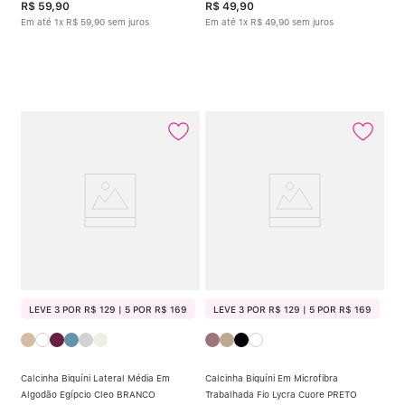
R$
59
,
90
R$
49
,
90
Em até
1
x
R$
59
,
90
sem juros
Em até
1
x
R$
49
,
90
sem juros
LEVE 3 POR R$ 129 | 5 POR R$ 169
LEVE 3 POR R$ 129 | 5 POR R$ 169
Calcinha Biquíni Lateral Média Em
Calcinha Biquíni Em Microfibra
Algodão Egípcio Cleo BRANCO
Trabalhada Fio Lycra Cuore PRETO