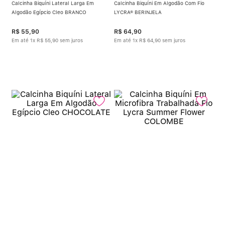
Calcinha Biquíni Lateral Larga Em
Calcinha Biquíni Em Algodão Com Fio
Algodão Egípcio Cleo BRANCO
LYCRA® BERINJELA
R$
55
,
90
R$
64
,
90
Em até
1
x
R$
55
,
90
sem juros
Em até
1
x
R$
64
,
90
sem juros