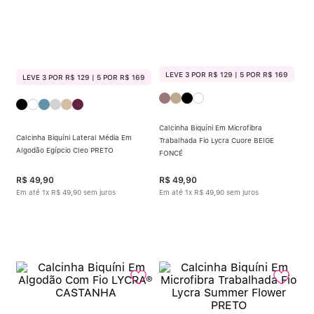
LEVE 3 POR R$ 129 | 5 POR R$ 169
LEVE 3 POR R$ 129 | 5 POR R$ 169
Calcinha Biquíni Em Microfibra
Calcinha Biquíni Lateral Média Em
Trabalhada Fio Lycra Cuore BEIGE
Algodão Egípcio Cleo PRETO
FONCÉ
R$
49
,
90
R$
49
,
90
Em até
1
x
R$
49
,
90
sem juros
Em até
1
x
R$
49
,
90
sem juros