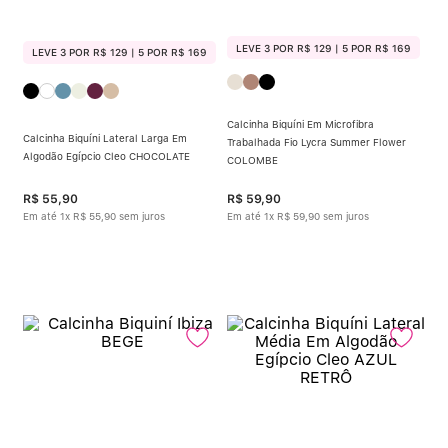
LEVE 3 POR R$ 129 | 5 POR R$ 169
LEVE 3 POR R$ 129 | 5 POR R$ 169
Calcinha Biquíni Em Microfibra
Calcinha Biquíni Lateral Larga Em
Trabalhada Fio Lycra Summer Flower
Algodão Egípcio Cleo CHOCOLATE
COLOMBE
R$
55
,
90
R$
59
,
90
Em até
1
x
R$
55
,
90
sem juros
Em até
1
x
R$
59
,
90
sem juros