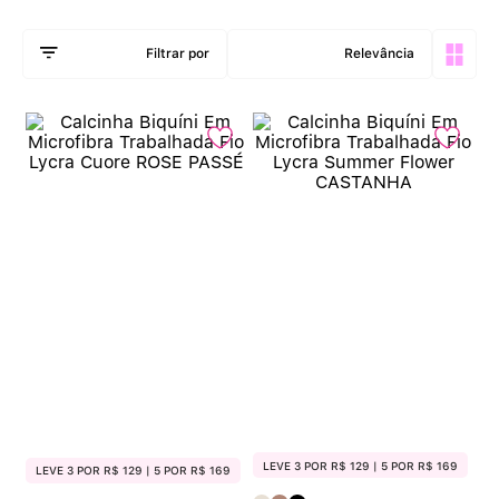
Calcinha Algodão
5
º
Relevância
Calcinha Cintura Alta
6
º
Multifuncional
7
º
Algodão Egípcio
8
º
Sutiã Sustentação
9
º
Modal
10
º
LEVE 3 POR R$ 129 | 5 POR R$ 169
LEVE 3 POR R$ 129 | 5 POR R$ 169