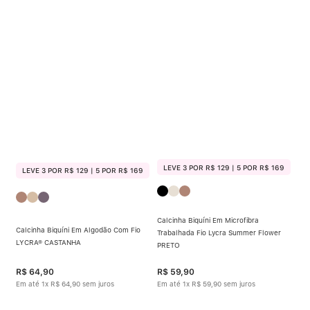
LEVE 3 POR R$ 129 | 5 POR R$ 169
LEVE 3 POR R$ 129 | 5 POR R$ 169
Calcinha Biquíni Em Microfibra
Calcinha Biquíni Em Algodão Com Fio
Trabalhada Fio Lycra Summer Flower
LYCRA® CASTANHA
PRETO
R$
64
,
90
R$
59
,
90
Em até
1
x
R$
64
,
90
sem juros
Em até
1
x
R$
59
,
90
sem juros