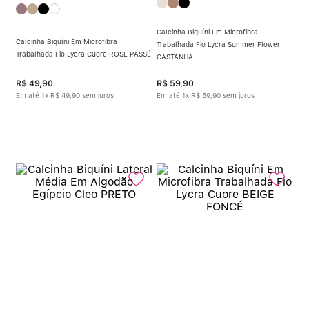
Calcinha Biquíni Em Microfibra
Calcinha Biquíni Em Microfibra
Trabalhada Fio Lycra Summer Flower
Trabalhada Fio Lycra Cuore ROSE PASSÉ
CASTANHA
R$
49
,
90
R$
59
,
90
Em até
1
x
R$
49
,
90
sem juros
Em até
1
x
R$
59
,
90
sem juros