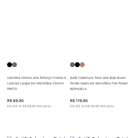
Calcinha Cintura Alta Reforço Frontal e
Sutiã Cobertura Total sem Bojo Busto
Laterais Largas Em Microfibra Control
Tecido Duplo em Microfibra Flex Power
PRETO
BERINJELA
R$
69
,
90
R$
119
,
90
Em até
1
x
R$
69
,
90
sem juros
Em até
2
x
R$
59
,
95
sem juros