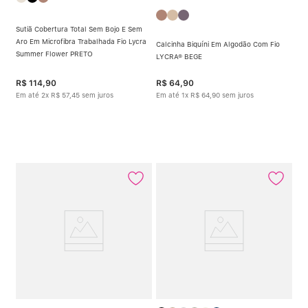
Sutiã Cobertura Total Sem Bojo E Sem
Aro Em Microfibra Trabalhada Fio Lycra
Calcinha Biquíni Em Algodão Com Fio
Summer Flower PRETO
LYCRA® BEGE
R$
114
,
90
R$
64
,
90
Em até
2
x
R$
57
,
45
sem juros
Em até
1
x
R$
64
,
90
sem juros