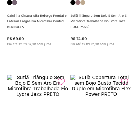
Calcinha Cintura Alta Reforço Frontal e
Sutiã Triângulo Sem Bojo E Sem Aro Em
Laterais Largas Em Microfibra Control
Microfibra Trabalhada Fio Lycra Jazz
BERINJELA
ROSE PASSÉ
R$
69
,
90
R$
74
,
90
Em até
1
x
R$
69
,
90
sem juros
Em até
1
x
R$
74
,
90
sem juros