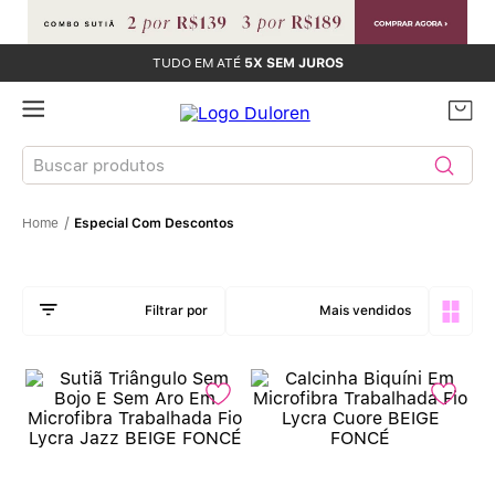
TUDO EM ATÉ
5X SEM JUROS
Buscar produtos
Especial Com Descontos
TERMOS MAIS BUSCADOS
Sutiãs
1
º
Mais vendidos
Calcinhas
2
º
Sutiã Bojo
3
º
Conjunto
4
º