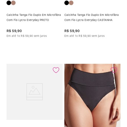
Calcinha Tanga Fio Duplo Em Microfibra
Calcinha Tanga Fio Duplo Em Microfibra
Com Fio Lycra Everyday PRETO
Com Fio Lycra Everyday CASTANHA
R$
59
,
90
R$
59
,
90
Em até
1
x
R$
59
,
90
sem juros
Em até
1
x
R$
59
,
90
sem juros