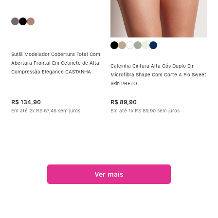
Sutiã Modelador Cobertura Total Com
Abertura Frontal Em Cetinete de Alta
Calcinha Cintura Alta Cós Duplo Em
Compressão Elegance CASTANHA
Microfibra Shape Com Corte A Fio Sweet
Skin PRETO
R$
134
,
90
R$
89
,
90
Em até
2
x
R$
67
,
45
sem juros
Em até
1
x
R$
89
,
90
sem juros