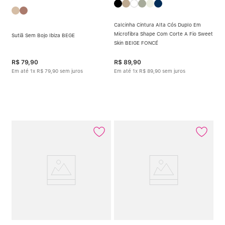
Calcinha Cintura Alta Cós Duplo Em
Microfibra Shape Com Corte A Fio Sweet
Sutiã Sem Bojo Ibiza BEGE
Skin BEIGE FONCÉ
R$
79
,
90
R$
89
,
90
Em até
1
x
R$
79
,
90
sem juros
Em até
1
x
R$
89
,
90
sem juros