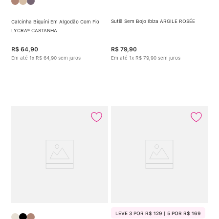
Sutiã Sem Bojo Ibiza ARGILE ROSÉE
Calcinha Biquíni Em Algodão Com Fio
LYCRA® CASTANHA
R$
64
,
90
R$
79
,
90
Em até
1
x
R$
64
,
90
sem juros
Em até
1
x
R$
79
,
90
sem juros
LEVE 3 POR R$ 129 | 5 POR R$ 169