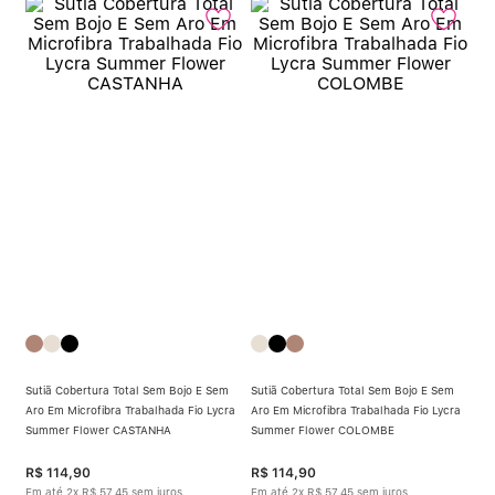
Sutiã Cobertura Total Sem Bojo E Sem
Sutiã Cobertura Total Sem Bojo E Sem
Aro Em Microfibra Trabalhada Fio Lycra
Aro Em Microfibra Trabalhada Fio Lycra
Summer Flower CASTANHA
Summer Flower COLOMBE
R$
114
,
90
R$
114
,
90
Em até
2
x
R$
57
,
45
sem juros
Em até
2
x
R$
57
,
45
sem juros