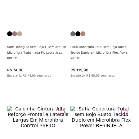
Sutiã Triângulo Sem Bojo E Sem Aro Em
Sutiã Cobertura Total sem Bojo Busto
Microfibra Trabalhada Fio Lycra Jazz
Tecido Duplo em Microfibra Flex Power
PRETO
PRETO
R$
74
,
90
R$
119
,
90
Em até
1
x
R$
74
,
90
sem juros
Em até
2
x
R$
59
,
95
sem juros