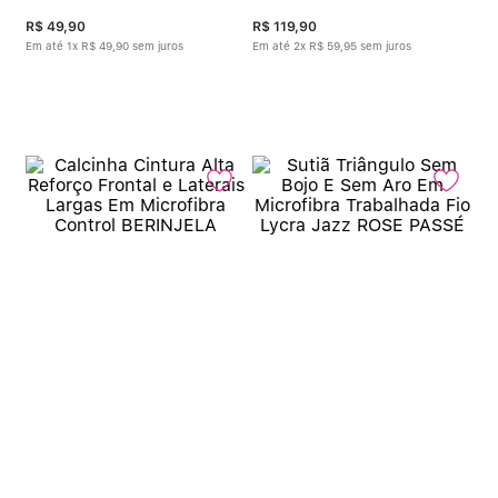
R$
49
,
90
R$
119
,
90
Em até
1
x
R$
49
,
90
sem juros
Em até
2
x
R$
59
,
95
sem juros