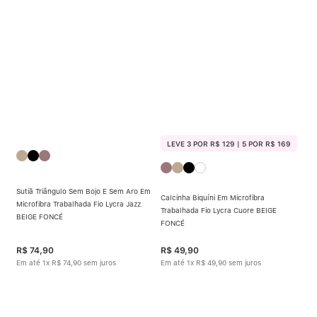
Calcinha Algodão
5
º
Calcinha Cintura Alta
6
º
Multifuncional
7
º
Algodão Egípcio
8
º
Sutiã Sustentação
9
º
LEVE 3 POR R$ 129 | 5 POR R$ 169
Sutiã Bojo Aro
10
º
Sutiã Triângulo Sem Bojo E Sem Aro Em
Calcinha Biquíni Em Microfibra
Microfibra Trabalhada Fio Lycra Jazz
Trabalhada Fio Lycra Cuore BEIGE
BEIGE FONCÉ
FONCÉ
R$
74
,
90
R$
49
,
90
Em até
1
x
R$
74
,
90
sem juros
Em até
1
x
R$
49
,
90
sem juros