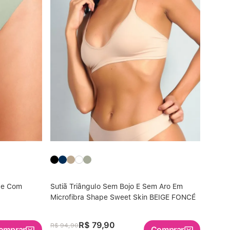
ape Com
Sutiã Triângulo Sem Bojo E Sem Aro Em
Microfibra Shape Sweet Skin BEIGE FONCÉ
R$
79
,
90
R$
94
,
90
omprar
Comprar