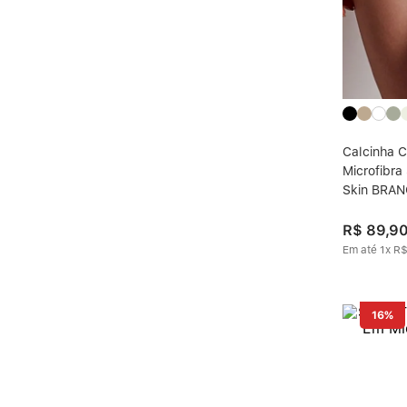
Calcinha C
Microfibra
Skin BRA
R$
89
,
9
Em até
1
x
R
16%