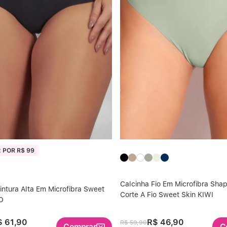
 POR R$ 99
Calcinha Fio Em Microfibra Sh
intura Alta Em Microfibra Sweet
Corte A Fio Sweet Skin KIWI
O
$
61
,
90
R$
46
,
90
R$
59
,
90
Comprar
C