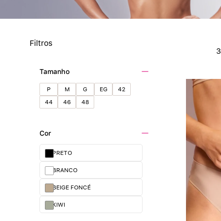
Filtros
Tamanho
P
M
G
EG
42
44
46
48
Cor
PRETO
BRANCO
BEIGE FONCÉ
KIWI