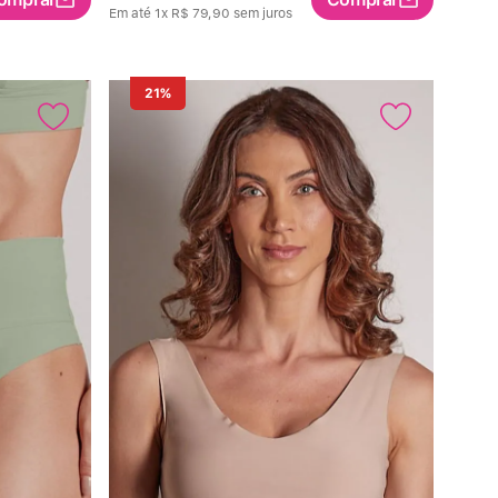
Em até
1
x
R$
79
,
90
sem juros
21%