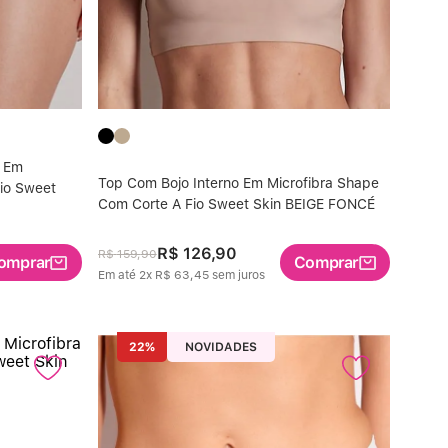
o Em
Top Com Bojo Interno Em Microfibra Shape
Fio Sweet
Com Corte A Fio Sweet Skin BEIGE FONCÉ
R$
126
,
90
R$
159
,
90
omprar
Comprar
Em até
2
x
R$
63
,
45
sem juros
22%
NOVIDADES