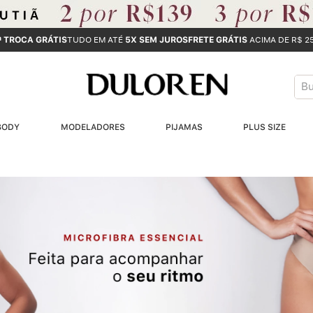
ª TROCA GRÁTIS
TUDO EM ATÉ
5X SEM JUROS
FRETE GRÁTIS
ACIMA DE R$ 2
Bus
T
BODY
MODELADORES
PIJAMAS
PLUS SIZE
B
1
2
3
4
5