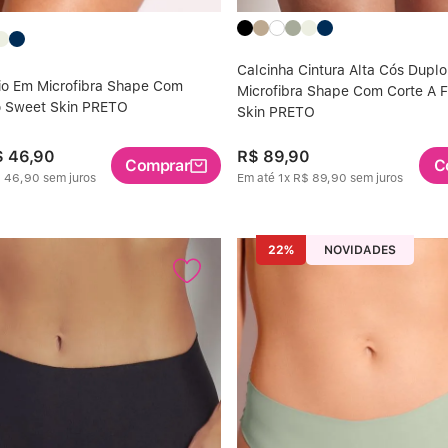
Calcinha Cintura Alta Cós Dupl
io Em Microfibra Shape Com
Microfibra Shape Com Corte A 
io Sweet Skin PRETO
Skin PRETO
$
46
,
90
R$
89
,
90
Comprar
C
$
46
,
90
sem juros
Em até
1
x
R$
89
,
90
sem juros
22%
NOVIDADES