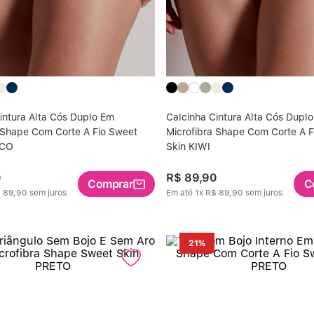
intura Alta Cós Duplo Em
Calcinha Cintura Alta Cós Dupl
 Shape Com Corte A Fio Sweet
Microfibra Shape Com Corte A 
NCO
Skin KIWI
0
R$
89
,
90
Comprar
C
$
89
,
90
sem juros
Em até
1
x
R$
89
,
90
sem juros
21%