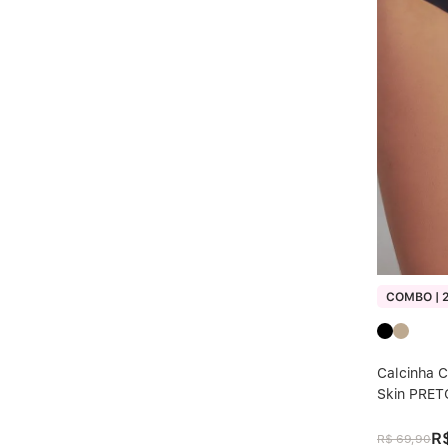
COMBO | 2
Calcinha C
Skin PRET
R
R$
69
,
90